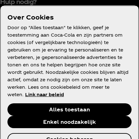
Hulp nodig?
Over Cookies
Door op "Alles toestaan" te klikken, geef je
Gebruiksvoorwaarden
toestemming aan Coca‑Cola en zijn partners om
cookies (of vergelijkbare technologieën) te
Mededinging
gebruiken om je ervaring te personaliseren en te
Privacyverklaring voor consumenten
verbeteren, je gepersonaliseerde advertenties te
Cookieverklaring
tonen en ons te helpen begrijpen hoe onze site
wordt gebruikt. Noodzakelijke cookies blijven altijd
Cookie-instellingen
actief, omdat ze nodig zijn om onze site te laten
Toegankelijkheidsverklaring
werken. Lees ons cookiebeleid om meer te
weten.
Link naar beleid
Alles toestaan
Facebook
Instagram
Youtube
Enkel noodzakelijk
© 2026 The Coca‑Cola Company. All rights