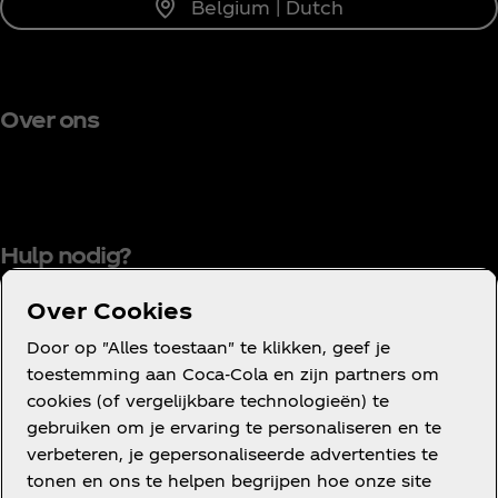
Belgium | Dutch
Over ons
Hulp nodig?
Over Cookies
Door op "Alles toestaan" te klikken, geef je
Gebruiksvoorwaarden
toestemming aan Coca‑Cola en zijn partners om
cookies (of vergelijkbare technologieën) te
Mededinging
gebruiken om je ervaring te personaliseren en te
Privacyverklaring voor consumenten
verbeteren, je gepersonaliseerde advertenties te
Cookieverklaring
tonen en ons te helpen begrijpen hoe onze site