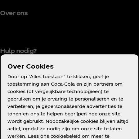
Over ons
Hulp nodig?
Over Cookies
Door op "Alles toestaan" te klikken, geef je
Gebruiksvoorwaarden
toestemming aan Coca‑Cola en zijn partners om
cookies (of vergelijkbare technologieën) te
Mededinging
gebruiken om je ervaring te personaliseren en te
Privacyverklaring voor consumenten
verbeteren, je gepersonaliseerde advertenties te
Cookieverklaring
tonen en ons te helpen begrijpen hoe onze site
wordt gebruikt. Noodzakelijke cookies blijven altijd
Cookie-instellingen
actief, omdat ze nodig zijn om onze site te laten
Toegankelijkheidsverklaring
werken. Lees ons cookiebeleid om meer te