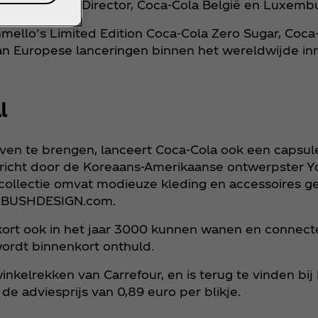
e, Marketing Director, Coca‑Cola België en Luxemb
shmello’s Limited Edition Coca‑Cola Zero Sugar, Co
van Europese lanceringen binnen het wereldwijde in
l
n te brengen, lanceert Coca‑Cola ook een capsulec
cht door de Koreaans-Amerikaanse ontwerpster Y
n-collectie omvat modieuze kleding en accessoires g
 AMBUSHDESIGN.com.
nkort ook in het jaar 3000 kunnen wanen en connecte
wordt binnenkort onthuld.
nkelrekken van Carrefour, en is terug te vinden bij
 de adviesprijs van 0,89 euro per blikje.