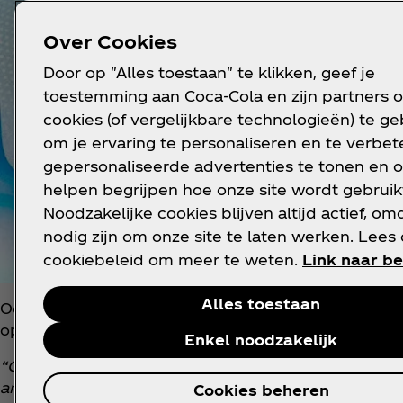
Over Cookies
Door op "Alles toestaan" te klikken, geef je
toestemming aan Coca‑Cola en zijn partners 
cookies (of vergelijkbare technologieën) te g
om je ervaring te personaliseren en te verbete
gepersonaliseerde advertenties te tonen en o
helpen begrijpen hoe onze site wordt gebruik
Noodzakelijke cookies blijven altijd actief, om
nodig zijn om onze site te laten werken. Lees
cookiebeleid om meer te weten.
Link naar be
Alles toestaan
Ook het design van het blikje werd ontworpen met be
opent namelijk de Creations Hub, waar de special
Enkel noodzakelijk
“Coca‑Cola Creations heeft de ambitie om magisch
artificiële intelligentie onthullen we hoe een Co
Cookies beheren