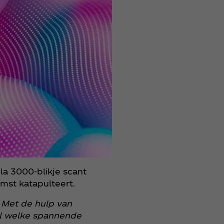
la 3000-blikje scant
mst katapulteert.
 Met de hulp van
ral welke spannende