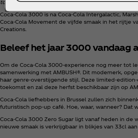
toekomstmogelijkheden er nog zijn.”
— Aline Lemair
Coca‑Cola 3000 is na Coca‑Cola Intergalactic, Mar
Coca‑Cola Movement de vijfde smaak in het rijtje 
Creations.
Beleef het jaar 3000 vandaag a
Om de Coca‑Cola 3000-experience nog meer tot leve
samenwerking met AMBUSH®. Dit modemerk, opgeri
haar genre-overstijgende stijl. Deze limited-editio
toekomst en zal deze herfst beschikbaar zijn op
Coca‑Cola liefhebbers in Brussel zullen zich binne
futuristisch pop-up café. Hoe, waar, wanneer? Dat 
Coca‑Cola 3000 Zero Sugar ligt vanaf heden in de wi
nieuwe smaak is verkrijgbaar in blikjes van 33cl aan