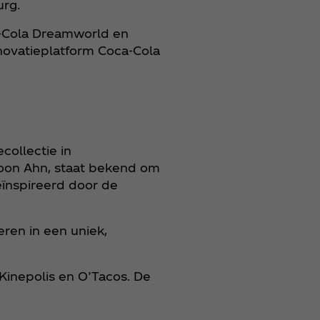
urg.
ca‑Cola Dreamworld en
novatieplatform Coca‑Cola
ollectie in
oon Ahn, staat bekend om
eïnspireerd door de
ren in een uniek,
 Kinepolis en O’Tacos. De