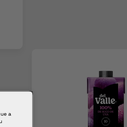
que a
u