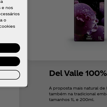
ua
s e nos
ecessários
a o
 cookies
Del Valle 100
A proposta mais natural de D
também na tradicional emb
tamanhos 1L e 200ml.