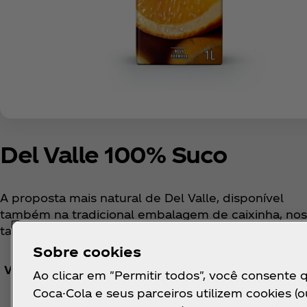
Del Valle 100% Suco
A proposta mais natural de Del Valle, disponível
também na tradicional embalagem de caixinha, nos
tamanhos 1L e 200ml.
Sobre cookies
Ver informação nutricional
Ao clicar em "Permitir todos", você consente 
Coca-Cola e seus parceiros utilizem cookies (o