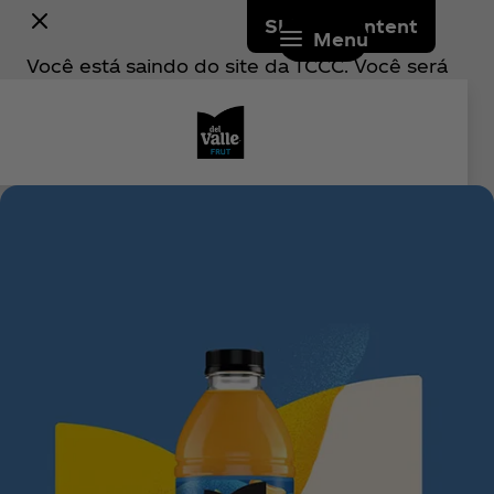
Skip to content
Menu
Você está saindo do site da TCCC. Você será
redirecionado(a) para um site externo
operado por um terceiro. Quaisquer compras
realizadas nesse site estão sujeitas aos
termos e condições e à política de
privacidade do referido terceiro. A TCCC não
é responsável pelo conteúdo, produtos,
serviços ou práticas de tratamento de dados
do site externo. Em caso de dúvidas ou
problemas relacionados a uma compra, entre
em contato diretamente com o varejista
terceiro.
Continuar ↗
Voltar