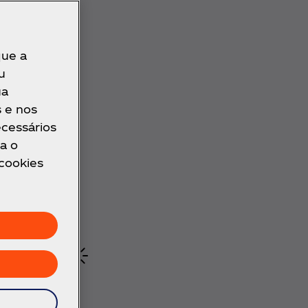
que a
u
ua
s e nos
ecessários
a o
 cookies