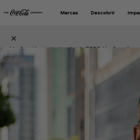
Marcas
Descobrir
Impa
Unidos Pelo Pais
Marcos Antônio
Você está saindo do site da TCCC. Você será
redirecionado(a) para um site externo operado
terceiro. Quaisquer compras realizadas nesse si
sujeitas aos termos e condições e à política de
privacidade do referido terceiro. A TCCC não é
responsável pelo conteúdo, produtos, serviços
práticas de tratamento de dados do site extern
caso de dúvidas ou problemas relacionados a 
compra, entre em contato diretamente com o va
terceiro.
Continuar ↗