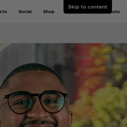
Skip to content
cto
Social
Shop
Sobre Nós
Instituto
 por um
te estão
 ou
o. Em
uma
rejista