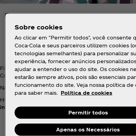
UNIDOS C
Sobre cookies
Ao clicar em "Permitir todos", você consente 
PELA INSPIRAÇÃ
Coca-Cola e seus parceiros utilizem cookies (o
tecnologias semelhantes) para personalizar s
experiência, fornecer anúncios personalizado
Filho de uma mãe solo da periferia de São Paulo, 
ajudar a entender o uso do site. Os cookies n
Coca‑Cola.
estarão sempre ativos, pois são essenciais par
funcionamento do site. Veja nossa política de
Na empresa, encontrou oportunidade, cresceu, super
para saber mais.
Política de cookies
Histórias como a dele são possíveis porque a Coca
indiretos
, criando oportunidades para que milhare
Permitir todos
Apenas os Necessários