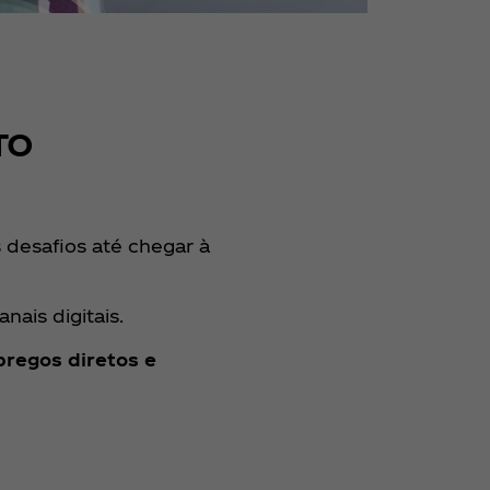
TO
 desafios até chegar à
ais digitais.
regos diretos e