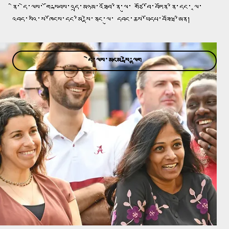
ནི་ དེ་ལས་ གོ་སྐབས་འདྲ་མཉམ་འཐོབ་ནི་ལུ་ གཙོ་བོ་བཏོན་ནི་དང་ ལཱ་
འབད་སའི་ས་ཁོངས་དང་མི་སྡེ་ནང་ལུ་ དབང་ཆས་ཡོདཔ་བཟོཝ་ཨིན།
དེ་ལས་མངམ་སྦེ་ལྷག