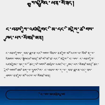
རྒྱལ་སྤྱིའི་ཕན་གནོད།
ང་བཅས་ཀྱི་འཛམ་གླིང་ མི་དང་ མི་སྡེ་ཚུ་གིས་
ཁྱད་པར་བཟོཝ་ཨིན།
ང་བཅས་ཀྱིས་ ཡུན་བརྟན་དང་ལེགས་བཅོས་ཅན་གྱི་མ་འོངས་པ་བཟོ་ནི་ལུ་
དམིགས་གཏད་བསྐྱེདཔ་ཨིན། མི་གི་མི་ཚེ་དང་ མི་སྡེ་ དེ་ལས་ ང་བཅས་ཀྱི་
འཛམ་གླིང་ནང་ལུ་ ཚོང་ལཱ་ལེགས་ཤོམ་སྦེ་འབད་དེ་ ཁྱད་པར་བཟོཝ་ཨིན། ཚོང་
སྡེ་ལེགས་ཤོམ་ཅིག་ལུ་འགྱུར་ཏེ་ ང་བཅས་ག་ར་ལུ་ ཡུན་བརྟན་དང་ནུས་
ཤུགས་ཅན་གྱི་མ་འོངས་པ་བཟོཝ་ཨིན།
དེ་ལས་མངམ་སྦེ་ལྷག