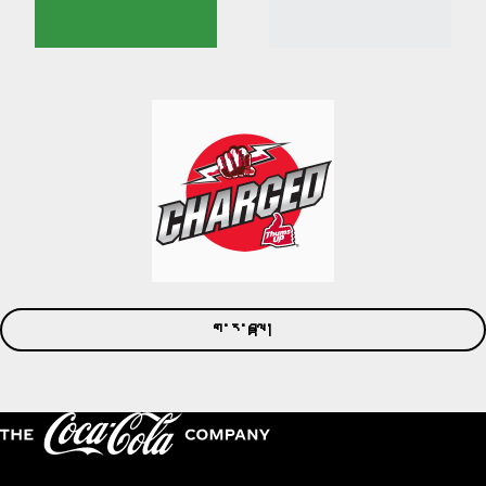
ག་ར་བལྟ།