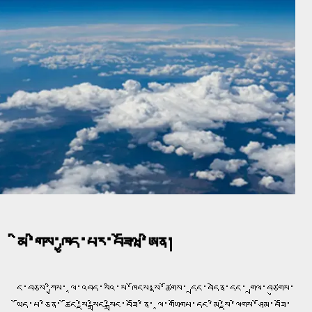
མི་གིས་ཁྱད་པར་བཟོཝ་ཨིན།
ང་བཅས་ཀྱིས་ ལཱ་འབད་སའི་ས་ཁོངས་སྣ་ཚོགས་ དྲང་བདེན་དང་ གྲལ་བཙུགས་
ཡོད་པ་ཅིན་ ཚོང་སྡེ་སྒྲིང་སྒྲིང་བཟོ་ནི་ ལཱ་གཡོགཔ་དང་མི་སྡེ་ལེགས་ཤོམ་བཟོ་