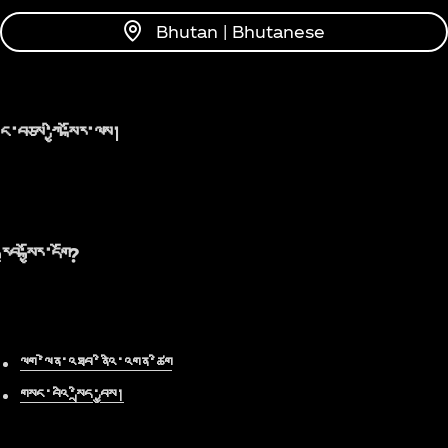
Bhutan | Bhutanese
ང་བཅས་ཀྱི་སྐོར་ལས།
རྒྱབ་སྐྱོར་དགོ?
ལག་ལེན་འཐབ་ནིའི་འགན་ཚིག
གསང་བའི་སྲིད་བྱུས།