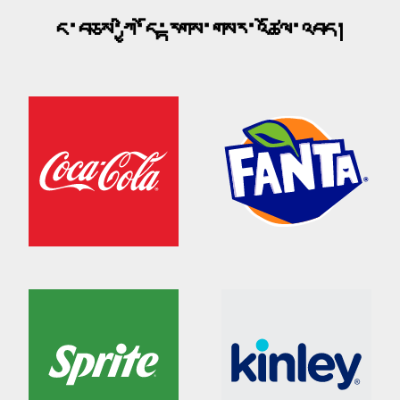
ང་བཅས་ཀྱི་ངོ་རྟགས་གསར་འཚོལ་འབད།