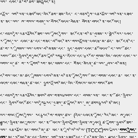
ལས་ དབང་ཆ་གི་ཆོག་ཐམ་སྤྲོད་ནི།
ད་ལྟོ་ ལག་ལེན་འཐབ་ཡོད་པའི་ཆོག་ཐམ་འདི་ ང་བཅས་ཀྱི་འཆར་སྒོ་ལག་ལེན་འཐབ་
ནི་ནང་ལས་ ཁ་གསལ་གཤམ་ལུ་བཀོད་ཡོདཔ་བཞིན་ བཏོན་བཏང་ནི་ཡང་ཡོད།
ང་བཅས་ཀྱི་འཆར་སྒོའི་ཐོག་ལས་ ཁྱོད་ཀྱིས་ ནང་དོན་ག་ཅི་བཟུམ་ར་བརྗེ་སོར་འབད་
རུ་ ཁྱོད་ལུ་ དབང་ཆ་དང་གནང་བ་ཡོད་ཟེར་གསལ་སྟོན་འབདཝ་མ་ཚད་ ནང་དོན་དེ་
ཚུ་ག་ར་ ཁྲིམས་ལས་འགལ་བ་མེནམ་དང་ འདྲ་བཤུས་དབང་ཆ་ཡོདཔ་ དེ་ལས་ ཚོང་
རྟགས་ ཚོང་འབྲེལ་གྱི་ཁྱད་ཆོས་ བློ་རིག་རྒྱུ་དངོས་དང་ རྩ་བོ་གསུམ་པའི་བདག་དབང་ལ་
སོགས་པ་ཚུ་ ག་ར་ གློག་རིག་ནད་ཡམས་དང་ གནོད་མཉེན་ཚུ་ལས་ བྲལ་བ་ཨིན།
དེ་གིས་ཡང་མ་ཚད་ ཁྲིམས་འགལ་མེན་པ་ཅིན་ ཁྱོད་ཀྱིས་ མིང་གཏམ་དབང་ཆ་ ཡང་ན་
བདག་དབང་གཞན་ཚུ་ཡང་ འགྱུར་ལྡོག་མེད་པའི་དགོངས་ཡངས་གཏང་ཆོག
ང་བཅས་ཀྱི་འཆར་སྒོའི་ཐབས་ཤེས་གནས་སྐབས་དང་ བསམ་ལན་ ཡང་ན་ ཚོང་འབྲེལ་
དང་ འབྲེལ་ཡོད་ཚོང་ལས་ཀྱི་རྒུད་འཐུས་ཚུ་ སྤྲོད་ཟེར་ ཨུ་ཚུགས་རྐྱབ་ནི་མེད།
སྒེར་གསང། ཁྱོད་ཀྱིས་ རང་རྐྱང་གི་གནས་ཚུལ་ (དཔེ་འབདན་ ཁྱོད་རའི་མིང་ ཁ་བྱང་
བརྒྱུད་འཕྲིན་ཨང་གྲངས་ ཡང་ན་ ཡོངས་འབྲེལ་གློག་འཕྲིན་ཁ་བྱང) ཚུ་ གློག་འཕྲུལ་ཐོག་
ལས་ འཆར་སྒོ་ནང་གཏང་མི་ཚུ་ ཡང་ན་ ཀྲི་སི་སི་སི་(TCCC)གིས་ སྒེར་
གསང་སྲིད་
བྱུས
་
ནང་ལུ་ཡོད་མི་དང་འཁྲིལ་ ལག་ལེན་འཐབ་འོང་། དེ་མེན་པའི་ བརྒྱུད་འབྲེལ་ ཡང་