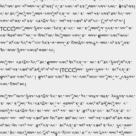
པའི་ཡིག་ཆས་ལ་སོགས་པ་ཚུ་ཨིན། དེ་ཚུ་འབད་བ་ཅིན་ ཁྲིམས་འགལ་འབད་ བརྩིཝ་ཨིན།
དེ་མ་ཚད་ ཁྱོད་ཀྱིས་ ཁྲིམས་འགལ་གྱི་དོན་ལུ་ ཡང་ན་ ལག་ལེན་འགན་ཚིག་འདི་ལས་
འགལ་བ་ཨིན་པ་ཅིན་ འཆར་སྒོ་འདི་ ལག་ལེན་འཐབ་ནི་མི་འོང་། ཀྲི་སི་སི་སི་(
TCCC)གིས་ ཁྲིམས་འབྲེལ་དབང་འཛིན་ཚུ་དང་ ཡང་ན་ ཁྲིམས་ཀྱི་འདུན་ས་ལས་ མི་
ངོམ་གཅིག་གིས་ གོང་ལུ་བཀོད་ཡོད་པའི་ཁྲིམས་འགལ་ཚུ་ གསལ་བསྒྲགས་འབད་ཡོདཔ་
ལས་ མི་ངོམ་འདི་གི་ ངོས་འཛིན་ཁ་གསལ་ཚུ་དགོཔ་སྦེ་བཀའ་རྒྱ་གཏང་པ་ཅིན་ བྱིན་
ནིའི་མཉམ་འབྲེལ་འབདཝ་ཨིནམ་དང:
ཁྱོད་ཀྱིས་ འཆར་སྒོ་འདི་ ཚོང་བསྒྲགས་འབད་ནིའི་དོན་ལུ་ ཡང་ན་ ཚོང་འབྲེལ་གྱི་དོན་
ལུ་ལག་ལེན་འཐབ་མི་ཆོག ཀྲི་སི་སི་སི་(TCCC)གིས་ འཕྲལ་འཕྲལ་ར་ ནང་དོན་ཚུ་
བསྐྱར་ཞིབ་འབད་འོང་། བསྐྱར་ཞིབ་འབད་ནིའི་རང་དབང་ཡོདཔ་ལས་ ཁྱོད་ལུ་ དྲན་སྐུལ་
འབད་དགོཔ་མེད།
ཁྱོད་ཀྱིས་ ཡོངས་འབྲེལ་འཆར་སྒོ་འདི་ནང་ལས་ ཁྱོད་རའི་ལས་སྣ་གཞན་ དཔེ་སྐྲུན་འབད་
ནི་ ཡང་ན་ ཁྱོད་རའི་འཆར་སྒོ་ནང་ལུ་ བཙུགས་ནི་ཚུ་ འབད་མི་ཆོག ཁྱོད་ཀྱིས་ ང་
བཅས་ཀྱི་འཆར་སྒོ་འདི་ནང་ལས་ པར་རིས་ ཡང་ན་ བརྡ་དོན་དང་ ནང་དོན་ཚུ་ ང་
བཅས་ལས་ ལག་ལེན་འཐབ་ཆོག་པའི་ཆོག་ཐམ་མེད་པར་ ལག་ལེན་འཐབ་མི་ཆོག གནང་
བ་མེད་པའི་པར་རིས་ བརྡ་དོན་དང་ ནང་དོན་ཚུ་ལག་ལེན་འཐབ་ནི་འདི་ འདྲ་བཤུས་
དབང་ཆའི་བཅའ་ཁྲིམས་དང་ བློ་རིག་རྒྱུ་དངོས་དབང་ཆ་ དེ་ལས་ སྒེར་གསང་གི་ཁྲིམས་