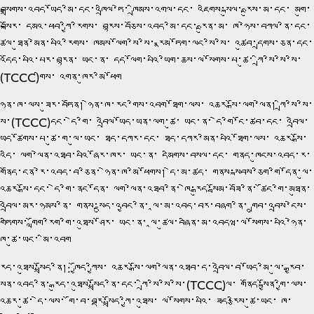
བསྒྲགས་འབད་ཡོད་མི་དང་འཁྲིལ་ཏེ་ ཁྲིམས་འགལ་དང་ འཇིགས་སྐུལ་ རྫུས་མ་དང་ མགུ་
བསྐོར་ དམའ་ཕབ་ཀྱི་རིགས་ བརྙས་བཅོས་འབད་མི་དང་ རྫུན་མ་ ཁ་ཉེས་བཀལ་ནི་དང་
ཚུལ་ཐུན་མེན་པའི་རིགས་ ཁམས་ལོག་སི་སི་ རྣམ་ཏོག་ལང་སི་སི་ འཚུབ་དྲགས་ཅན་དང་
འདོད་པའི་པར་བརྙན་ ཡང་ན་ དད་ལོག་པའི་ཡིག་ཆས་ལ་སོགས་པ་ཚུ་ ཀྲི་སི་སི་སི་
(TCCC)གིས་ འགན་ཁུར་མི་ཕོག
ཉེན་ཁ་ལས་ཟུར་བཏོན། ཉེན་ཁ་རང་གིས་འབག་ཐོག་ལས་ འཆར་སྒོ་ལག་ལེན། ཀྲི་སི་སི་
སི་(TCCC)དང་ དེ་གི་ འབྲེལ་ཡོད་ཡན་ལག་ཚུ་ ཡང་ན་ དེ་གི་ངོ་ཚབ་དང་ འབྲེལ་
ཡོད་ཚོགས་པ་ཚུ་ག་ལུ་ཡང་ ཐད་དཀར་དང་ ཐད་དཀར་མིན་པའི་ཐོག་ལས་ འཆར་སྒོ་
འདི་ ལག་ལེན་འཐབ་པའི་ཞོར་ཁར་ ཡང་ན་ དམིགས་བསལ་དང་ གནད་ཁུངས་འབད་ར་
གནོད་ངན་རེ་འབད་བ་ཅིན་ ཉེན་ཁ་མི་ཕོགས། དེ་མ་ཚད་ གནས་སྐབས་ཅིག་གི་དོན་ལུ་
འཆར་སྒོ་དང་ དེ་གི་ནང་དོན་ ལག་ལེན་འཐབ་ནི་ ཁེ་རྒུད་སྦོམ་བཟོ་ནི་ ཚོང་གི་མཐུན་
འབྲེལ་མར་ཉམས་ནི་ གནས་སྡུད་འབྱང་ནི་ ལཱ་མ་འབད་བར་བཞག་ནི་ གྲུབ་འབྲས་ངེས་
གཏིགས་ གློག་རིག་གི་འཐུས་ཤོར་ ཡང་ན་ ལཱ་ཚུལ་བཞིན་མ་འབདཝ་ལ་སོགས་པའི་ཉེན་
ཁ་ཚུ་ཡང་ མི་འབག
རྒུད་འཐུས་སྤྲོད་ནི།: ཁྱོད་ཀྱིས་ འཆར་སྒོ་ལག་ལེན་འཐབ་ད་འབྲེལ་བ་ཡོད་མི་ལུ་ རྒྱབ་
སྣོན་འབད་ནི་ རྒུད་འཐུས་སྤྲོད་ནི་དང་ ཀྲི་སི་སི་སི་(TCCC)ལུ་ གནོད་སྐྱོན་གྱི་ལས་
འཆར་ཚུ་ དེ་ལས་ གོ་བ་བརྡ་སྤྲོད་ཀྱི་འཐུས་ ལ་སོགས་པའི་ ཟད་རྩིས་ཚུ་ཡང་ ཁ་