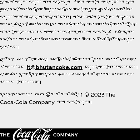
འདྲཝ་སྦེ་ཡོད་རུ་ འདི་ལུ་ གནས་དགོ ཁྱོད་ལུ་ དམིགས་གསལ་གྱི་ལས་སྣ་ཚུ་ལས་འབྲེལ་
མཐུད་འབད་ཡོད་པའི་ སྒྲིག་གཞི་ཚུ་དང་ སྒེར་གསང་སྲིད་བྱུས་བསྐྱར་ཞིབ་འབད་ནིའི་
དོན་ལུ་ ལེགས་ཤོམ་སྦེ་ལྷག་ཟེར་སླབ་ནི་ཨིན། ག་དེམ་ཅིག་སྦེ་ ཁྱོད་ཀྱིས་ གཡོ་སྒྱུ་ཅན་
ཡང་ན་ ཚུལ་ལྡན་མེན་པའི་ལས་སྣ་ ཡང་ན་ སྒྲིག་གཞི་ལས་འགལ་བའི་སྤྱོད་པ་རེ་སྟོན་
པ་ཅིན་ ཁྱོད་ཀྱི་བཅའ་མར་གཏོགས་ནི་དང་ རྩིས་ཁྲའི་དལ་དབང་དེ་ཚུ་ མཚམས་སྦྱོར་
འབད་འོང་ ཡང་ན་ ཕྱིར་བཏོན་འབད་གཏངམ་ལས་ གསོལ་ར་འཐོབ་ནིའི་གོ་སྐབས་ཚུ་
འབྱང་འོང་།
བརྡ་དོན་ ཡང་ན་ ཉོག་བཤད། འཆར་སྒོ་འདི་གི་སྐོར་ལས་ དྲི་བ་ ཡང་ན་ ཉོག་བཤད་
རེ་ཡོད་པ་ཅིན་
it@bhutancoke.com
ནང་ལུ་ གློག་འཕྲིན་གཏང་གནང་།
དེ་མ་ཚད་ འགྲུལ་འཕྲིན་ཨང་གྲངས་ +༩༧༥༧༧༡༩༠༣༠༡ གི་ཐོག་ལས་ ང་བཅས་དང་
ཅིག་ཁར་ འབྲེལ་བ་འཐབ།
འདྲ་བཤུས་དབང་ཆ་ ༢༠༢༢ ©ཀོ་ཀ་ཀོ་ལ་ཚོང་སྡེ། © 2023 The
Coca‑Cola Company. བདག་དབང་ཧྲིལ་བུམ།