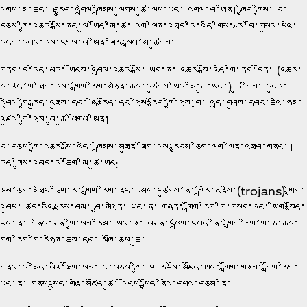
ལུགས་མ་ཚད་ བརྒྱུད་འབྲེལ་ཁྲིམས་ལུགས་ཚུ་ལས་ཡང་ འགལ་བ་ཨིན། ཁྱོད་ཀྱིས་ ང་
བཅས་ཀྱི་འཆར་སྒོ་ནང་ལུ་ཡོད་མི་ཚུ་ ལག་ལེན་འཐབ་མི་འདི་གིས་ རྩ་བོ་གསུམ་པའི་
བདག་དབང་ལས་འགལ་བ་ཨིན་ཟེར་སླབ་མི་ཚུགས།
གནང་བ་མེད་པར་ ཡོངས་འབྲེལ་འཆར་སྒོ་ ཡང་ན་ འཆར་སྒོ་འདི་གི་ནང་དོན་ (འཆར་
སྒོ་འདི་གི་ཐོག་ལས་ གློག་རིག་མཉེན་ཆས་བཙུགས་ཡོད་མི་ཚུ་ཡང་) ཚུ་གིས་ དངུལ་
འབྲེལ་གྱི་རྒུད་འཐུས་དང་ ཞི་རྩོད་དང་ཉེས་རྩོད་ཀྱི་ཉེས་བྱ་ འདྲ་བཤུས་དབང་ཆའི་ཧམ་
འཛུལ་གྱི་ཉེས་བྱ་ཚུ་ཕོགཔ་ཨིན།
ང་བཅས་ཀྱི་འཆར་སྒོ་འདི་ ཁྲིམས་མཐུན་ཐོག་ལས་རྐྱངམ་ཅིག་ལག་ལེན་འཐབ་གནང་།
ཁྱོད་ཀྱིས་འབད་མ་ཆོག་མི་ཚུ་ཡང:
ཤེས་ཅིག་མཐོང་ཅིག་ར་ གློག་རིག་ནད་ཡམས་བཙུགས་ནི་ ཀྲོརོ་ཇནསི་(trojans) གློག་
འབུཔ་ ཚད་མའི་རྫས་བམ་ བྱ་མཉེན་ ཡང་ན་ གཞན་ གློག་རིག་གི་གསང་ཨང་ ཡིག་སྣོད་
ཡང་ན་ གནོད་ཅན་གྱི་ལས་རིམ་ ཡང་ན་ བཙན་འཕྲོག་འབད་ནི་ གློག་རིག་གི་ཅ་ཆས་
གློག་རིག་གི་མཉེན་ཆས་དང་ མཁོ་ཆས་ཚུ་
གནང་བ་མེད་པའི་ཐོག་ལས་ ང་བཅས་ཀྱི་ འཆར་སྒོ་མཛོད་ཁང་ གློག་གནས་ གློག་རིག་
ཡང་ན་ གནས་སྡུད་གཞི་མཛོད་ཚུ་ ལོངས་སྤྱོད་ནིའི་དཔའ་བཅམ་ནི་