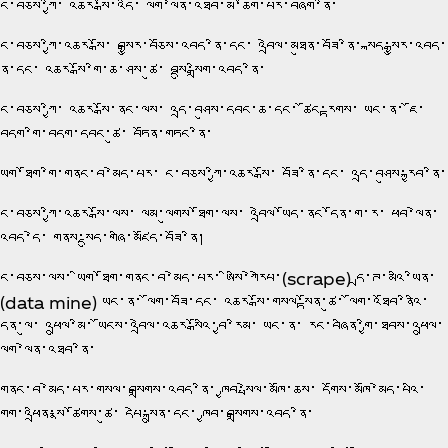
ང་བཅས་ཀྱི་ འཆར་སྒོ་འདི་ ལག་ལེན་འཐབ་མ་ཆོག་པར་བཞག་ནི་
ང་བཅས་ཀྱི་འཆར་སྒོ་ བསྒྱུར་བཅོས་འབད་ནི་དང་ འབྲེལ་མཐུན་བཟོ་ནི་ སྐད་སྒྱུར་འབད་
ནི་དང་ འཆར་སྒོ་གི་ཆ་ཤས་ཚུ་ བསྡུ་སྒྲིག་འབད་ནི་
ང་བཅས་ཀྱི་ འཆར་སྒོ་ནང་ལས་ འདྲ་བཤུས་དབང་ཆ་དང་ ཚོང་རྟགས་ ཡང་ན་ ཇོ་
བདག་གི་བདག་དབང་ཚུ་ བཏོན་གཏང་ནི་
ཡིག་ཐོག་གི་གནང་བ་མེད་པར་ ང་བཅས་ཀྱི་འཆར་སྒོ་ བཟོ་ནི་དང་ འདྲ་བཤུས་རྐྱབ་ནི་
ང་བཅས་ཀྱི་འཆར་སྒོ་ལས་ ལམ་ལུགས་ཐོག་ལས་ འབྲེལ་ཡོད་ནང་དོན་ག་ར་ ཕབ་ལེན་
འབད་དེ་ གནས་སྡུད་གཞི་མཛོད་བཟོ་ནི།
ང་བཅས་ལས་ ཡིག་ཐོག་གནང་བ་མེད་པར་ ཨིསི་ཀེརེཔ་(scrape) དྲ་ཊ་མའི་ཡིན་
(data mine) ཡང་ན་ ལོག་བཟོ་དང་ འཆར་སྒོ་གསལ་སྟོན་ཚུ་ ལོག་འཐོབ་ནིའི་
དོན་ལུ་ འཕྲུལ་མི་ ཡོངས་འབྲེལ་འཆར་སྒོའི་བྱ་རིམ་ ཡང་ན་ རང་བཞིན་གྱི་ཐབས་འཕྲུལ་
ལག་ལེན་འཐབ་ནི་
གནང་བ་མེད་པར་གསལ་བསྒྲགས་འབད་ནི་ ཁྱབ་སྤེལ་མཁོ་ཆས་ དགོས་མཁོ་མེད་པའི་
གློག་འཕྲིན་སྣ་ཚོགས་ཚུ་ དཔེ་སྐྲུན་དང་ ཁྱབ་བསྒྲགས་འབད་ནི་