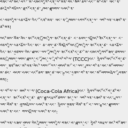
གནང་བ་མེད་པར་ མི་དམངས་ཀྱི་དོན་ལུ་མེན་པའི་མཁོ་ཆས་དང་ མི་ངོམ་ ཡང་ན་
ཚོང་སྡེ་གི་སྐོར་བརྡ་དོན་ཚུ་ ཁྱབ་བསྒྲགས་འབད་ནི་
ང་བཅས་ཀྱི་འཆར་སྒོ་འདི་ དོན་མིན་ ཡང་ན་ ཁྲིམས་འགལ་དོན་ལུ་ ལག་ལེན་འཐབ་ནི་
ཚུ་ཨིན།
སྤྱོད་མིས་བཟོ་བའི་ནང་དོན། ཁྱོད་ཀྱི་ནང་དོན་ཚུ་ ང་ཅབས་ལུ་སྤྲོད་ནིའི་དོན་ལུ་ ང་
བཅས་ཀྱི་འཆར་སྒོ་འདི་ནང་ ཆ་ཤས་ཚུ་བཟོ་སྟེ་ཡོད། ཁྱོད་ཀྱི་ནང་དོན་ཚུ་ འཆར་སྒོ་
འདི་ནང་བཙུགས་པའི་བསྒང་ལས་ ཁྱོད་ཀྱི་ནང་དོན་དེ་ཚུ་ མི་དམངས་ཀྱིས་ཐོབ་ཚུགསཔ་
ཨིན། ཁྲིམས་ལུགས་བསྟར་དུ་ ཁྱོད་ལུ་ ཀྲི་སི་སི་སི་(TCCC)དང་ འབྲེལ་ཡོད་ངོ་བོ་ཚུ་
གིས་ ཐུན་མོང་མ་ཡིན་པའི་རིགས་ སོར་བཏུབ་མི་ དེ་ལས་ ཁྲལ་ག་ཅི་ཡང་མ་ཕོགསཔ་
མ་ཚད་ བདག་དབང་དང་ཆོག་ཐམ་ཚུ་ཡང་ རྒུད་འཐུས་ག་ནི་ཡང་མ་ཕོགསཔ་སྦེ་ བྱིནམ་
ཨིན།:
ཀོ་ཀ་ཀོ་ལ་ ཨཕ་རི་ཀ་(Coca‑Cola Africa)དང་ འབྲེལ་ཡོད་ངོ་བོ་ཚུ་གི་
དོན་ལུ་ ནང་དོན་དེ་ཚུ་ བརྡ་བརྒྱུད་སྣ་ཚོགས་ནང་ལུ་ ལག་ལེན་འཐབ་ནི་དང་ སླར་
ལོག་བཟོ་ནི་ བཀྲམ་སྤེལ་འབད་ནི་དང་ འབྲེལ་མཐུན་བཟོ་ནི་ དེ་ལས་ རྒྱང་བསྒྲགས་
འབད་ནི་དང་ གསལ་སྟོན་འབད་ནི་དང:
ལག་ལེན་འཐབ་བཏུབ་པའི་ཁྲིམས་ལུགས་ཀྱི་གནང་བ་བསྟར་དུ་ དབྱེ་རིམ་སྣ་མང་གི་ཐོག་