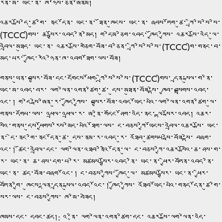
རྫུན་མ་ ཡང་ན་ ཁ་ཉེས་ཅན་ཨིནམ།
འཆར་སྒོ་དེ་ཚུ་གི་ ནང་དོན་ ཡང་ན་ ཐོན་ཁུངས་ ཡང་ན་ ཞབས་ཏོག་ཚུ་ ཀྲི་སི་སི་སི་
(TCCC)གིས་ ཆ་སྦྱོར་འབད་ནི་མེད། ག་དེམ་ཅིག་འབད་ ཁྱོད་ཀྱིས་ འཆར་སྒོ་འདི་ལུ་
འབྲེལ་མཐུད་ ཡང་ན་ འཆར་སྒོ་གཅིག་བཟོ་བ་ཅིན་ ཀྲི་སི་སི་སི་(TCCC)གི་གནང་བ་
མེད་པར་ ཁྱོད་རའི་ཉེན་ཁ་འབག་ཐོག་ལས་བཟོ།
གནས་ཡུན་བསྐྱར་བཟོ་དང་དགོངས་ཕོག: ཀྲི་སི་སི་སི་(TCCC)གིས་ དྲན་སྐུལ་ག་ནི་
ཡང་མ་འབད་བར་ ལག་ལེན་འགན་ཚིག་ཚུ་ དུས་མཐུན་བཟོ་སྟེ་ ཁྱབ་བསྒྲགས་འབད་
འོང་། ག་དེ་སྦེ་ཨིན་རུ་ ཁྱོད་ཀྱིས་ བསྐྱར་བཟོ་འབད་ཡོད་པའི་ལག་ལེན་འགན་ཚིག་ལུ་
གནས་དགོཔ་ལས་ འཕྲལ་འཕྲལ་ར་ ཨ་ནཱི་གདོང་ཤོག་འདི་ནང་ ལྟ་སྐོར་འབད། འཆར་
སྒོའི་གནས་དུས་ཕྱོགས་རིས་མེད་པའི་ཐོག་ལས་ ང་བཅས་ཀྱི་ཡོངས་འབྲེལ་འཆར་སྒོ་ ཡང་
ན་ དེ་ནང་གི་ནང་དོན་ཚུ་ དུས་ནམ་ར་འབད་རུ་ འཐོབ་ཚུགསཔ་སྦེ་བཟོ་སྟེ་ བཞག་
འོང་། ཚོང་འབྲེལ་དང་ ལག་ལེན་འཐབ་ནིའི་དོན་ལུ་ ང་བཅས་ཀྱི་འཆར་སྒོའི་ཆ་ཤས་ག་
ར་ ཡང་ན་ ཆ་ཤས་དག་པ་རེ་ མཚམས་སྦྱོར་འབད་ནི་ ཡང་ན་ ཕྱིར་བཏོན་འབད་ནི་
ཡང་ན་ ཚད་བཟོ་བཞག་འོང་། ང་བཅས་ཀྱིས་ ཁྱོད་ལུ་ མཚམས་སྦྱོར་ ཡང་ན་ ཕྱིར་
བཏོན་གྱི་ ཁུངས་ལྡན་དྲན་སྐུལ་འབད་འོང་། ཁྱོད་ཀྱིས་ འཐོབ་ཡོད་པའི་གནད་དོན་ཚུ་གི་
སྐོར་ལས་ ང་བཅས་ཀྱིས་ ཁ་མི་བཟེད།
ཁྲིམས་དང་ དབང་ཚད།: འ་ནཱི་ ལག་ལེན་འགན་ཚིག་དང་ འཆར་སྒོ་ལག་ལེན་འདི་