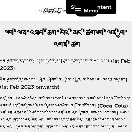
Skip to content
Menu
ལག་ལེན་འཐབ་ཆོག་པའི་མིང་ཚིགལག་ལེན་གྱི་
འགན་ཚིག
འགོ་བཙུགས་ཀྱི་ཟླ་ཚེས: ༡{ཀྲི་༡}ཨེསི་ཀྲི་{/ཀྲི་༡} སྤྱི་ཟླ་གཉིས་པ་ ༢༠༢༣ (1st Feb
2023)
འགོ་བཙུགས་ཀྱི་དུས་ཡུན: ༡{ཀྲི་༡}ཨེསི་ཀྲི་{/ཀྲི་༡} སྤྱི་ཟླ་གཉིས་པ་ ༢༠༢༣ ལས་ཚུར།
(1st Feb 2023 onwards)
ཁྱོད་ཀྱིས་ འཆར་སྒོ་འདི་ ལག་ལེན་འཐབ་པའི་བསྒང་ལས་ འགན་ཚིག་འདི་ལུ་ ངོས་ལེན་
འབདཝ་ཨིན། ཁྱོད་ཀྱིས་ ཡོངས་འབྲེལ་འཆར་སྒོ་
ཁ | ཀོ་ཀ་ཀོ་ལ། (Coca‑Cola)
ལག་ལེན་འཐབ་ད་ འོག་གི་ལག་ལེན་འགན་ཚིག་དང་ ཁྲིམས་ལུགས་ལུ་རག་ལས། འཕྲལ་
ལུ་ དུས་མཐུན་འབད་ཡོད་པའི་ལག་ལེན་འགན་ཚིག་འདི་ འཆར་སྒོ་འདི་གི་མཇུག་ལུ་
ཡོད་པའི་ འབྲེལ་ཡིག་གི་འབྲེལ་མཐུད་གུ་ ལག་ལེན་འགན་ཚིག་ཟེར་ཡོད་མི་གུ་ ཨེབ་ད་