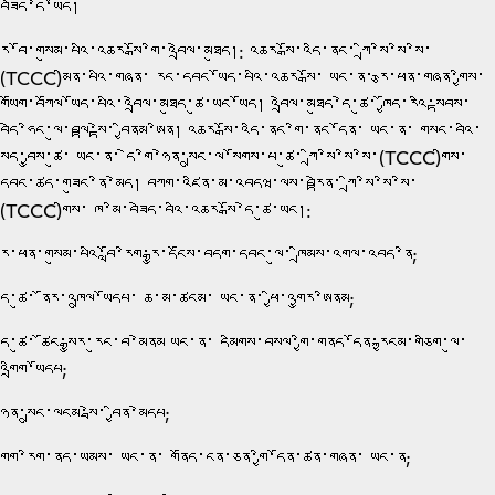
བཟེད་དེ་ཡོད།
རྩ་བོ་གསུམ་པའི་འཆར་སྒོ་གི་འབྲེལ་མཐུད།: འཆར་སྒོ་འདི་ནང་ ཀྲི་སི་སི་སི་
(TCCC)མིན་པའི་གཞན་ རང་དབང་ཡོད་པའི་འཆར་སྒོ་ ཡང་ན་ རྩ་ཕན་གཞན་གྱིས་
གཡོག་བཀོལ་ཡོད་པའི་འབྲེལ་མཐུད་ཚུ་ཡང་ཡོད། འབྲེལ་མཐུད་དེ་ཚུ་ ཁྱོད་རའི་སྟབས་
བདེ་ཧིང་ལུ་བལྟ་སྟེ་ བྱིནམ་ཨིན། འཆར་སྒོ་འདི་ནང་གི་ནང་དོན་ ཡང་ན་ གསང་བའི་
སྲིད་བྱུས་ཚུ་ ཡང་ན་ དེ་གི་ཉེན་སྲུང་ལ་སོགས་པ་ཚུ་ ཀྲི་སི་སི་སི་(TCCC)གིས་
དབང་ཚད་གཟུང་ནི་མེད། བཀག་འཛིན་མ་འབདཝ་ལས་བརྟེན་ ཀྲི་སི་སི་སི་
(TCCC)གིས་ ཁ་མི་བཟེད་བའི་འཆར་སྒོ་དེ་ཚུ་ཡང།:
རྩ་ཕན་གསུམ་པའི་བློ་རིག་རྒྱུ་དངོས་བདག་དབང་ལུ་ ཁྲིམས་འགལ་འབད་ནི;
དེ་ཚུ་ ནོར་འཁྲུལ་ཡོདཔ་ ཆ་མ་ཚངམ་ ཡང་ན་ ཕྱི་འགྱུར་ཨིནམ;
དེ་ཚུ་ ཚོང་སྒྱུར་རུང་བ་མེནམ ཡང་ན་ དམིགས་བསལ་གྱི་གནད་དོན་རྐྱངམ་གཅིག་ལུ་
འགྲིག་ཡོདཔ;
ཉེན་སྲུང་ལངམ་སྦེ་ བྱིན་མེདཔ;
གློག་རིག་ནད་ཡམས་ ཡང་ན་ གནོད་ངན་ཅན་གྱི་དོན་ཚན་གཞན་ ཡང་ན;