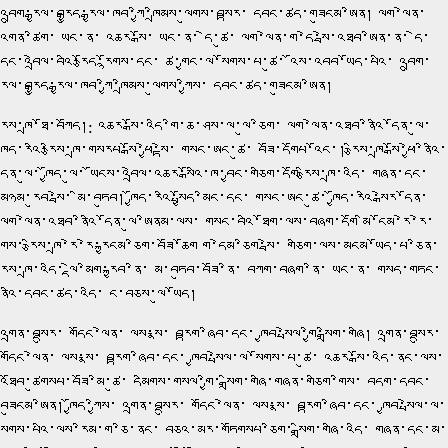
འབྲུག་རྒྱལ་བརྒྱུད་རྒྱལ་ཁབ་ཀྱི་ཁྲིམས་ལུགས་བསྟར་ དབང་ཚད་གཟུངམ་ཨིན། ལག་ལེན་
འགན་ཚིག་ ཡང་ན་ འཆར་སྒོ་ ཡང་ན་ དེ་ཚུ་ ལག་ལེན་ག་དེ་སྦེ་འཐབ་ཨིན་ན་ དེ་
དང་འབྲེལ་བའི་རྩོད་རྙོགས་དང་ ཚ་གྱང་ལ་སོགས་པ་ཚུ་ འོས་འབབ་ཡོད་པའི་ འབྲུག་
རྒྱལ་བརྒྱུད་རྒྱལ་ཁབ་ཀྱི་ཁྲིམས་ལུགས་ཀྱིས་ དབང་ཚད་གཟུངམ་ཨིན།
རྩིས་ཁྲ་ཐོ་བཀོད།: འཆར་སྒོ་འདི་གི་ཆ་ཤས་ལ་ལུ་ཅིག་ ལག་ལེན་འཐབ་ནིའི་དོན་ལུ་
ཁྱོད་རའི་རྩིས་ཁྲ་གསརཔ་སྒོ་ཕྱེ་སྟེ་ གསང་ཨང་ཚུ་ བཟོ་དགོཔ་འོང་། རྩིས་ཁྲ་སྒོ་ཕྱེ་ནིིའི་
དོན་ལུ་ ཁྱོད་ལུ་ ཡོངས་འབྲེལ་འཆར་སྒོའི་ཁ་བྱང་གཅིག་དགོ རྩིས་ཁྲ་འདི་ གཞན་དང་
མཉམ་རུབ་སྦེ་ མི་བཏུབ། ཁྱོད་རའི་སྤྱོད་མིང་དང་ གསང་ཨང་ཚུ་ ཁྱོད་རའི་སྒེར་དོན་
ལག་ལེན་འཐབ་ནིའི་དོན་ལུ་ཨིནམ་ལས་ གསང་བའི་ཐོག་ལས་བཞག་དགོ མི་ངོམ་རེ་རེ་
གིས་ རྩིས་ཁྲ་རེ་རེ་རྐྱངམ་ཅིག་བཟོ་ཆོག ག་དེམ་ཅིག་སྦེ་ གཅིག་ལས་མངམ་ཡོད་པ་ཅིན་
རྩིས་ཁྲ་འདི་ ལྡེ་མིག་རྐྱབ་ནི་ མ་བཏུབ་བཟོ་ནི་ བཀག་བཞག་ནི་ ཡང་ན་ གསད་གཏང་
ནིའི་དབང་ཚད་འདི་ ང་བཅས་ལུ་ཡོད།
འགྲན་བསྡུར་ གདོང་ལེན་ ལས་སྣ་ བརྟག་ཞིབ་དང་ ཁྱབ་སྤེལ་གྱི་སྒྲིག་གཞི། འགྲན་བསྡུར་
གདོང་ལེན་ ལས་སྣ་ བརྟག་ཞིབ་དང་ ཁྱབ་སྤེལ་ལ་སོགས་པ་ཚུ་ འཆར་སྒོ་འདི་ནང་ལས་
འཐོབ་ཚུགསཔ་བཟོ་མི་ཚུ་ དམིགས་གསལ་གྱི་ སྒྲིག་གཞི་གཞན་གཅིག་གིས་ བདག་དབང་
བཟུངམ་ཨིན། ཁྱོད་ཀྱིས་ འགྲན་བསྡུར་ གདོང་ལེན་ ལས་སྣ་ བརྟག་ཞིབ་དང་ ཁྱབ་སྤེལ་ལ་
སོགས་པའི་ལས་རིམ་ག་ཅི་ནང་ བཅའ་མར་གཏོགསཔ་ཅིག་ སྒྲིག་གཞི་འདི་ གཞན་དང་མ་