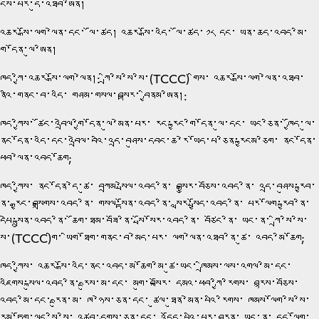
ངེས་པར་དུ་འཐབ་ཨིན།
འཆར་སྒོ་ལག་ལེན་དང་ ལོ་ཚད། འཆར་སྒོ་འདི་ ལོ་ཚད་༡༨ དང་ ཡན་ཆད་འབད་མི་
གི་དོན་ལུ་ཨིན།
ཁྱོད་ཀྱི་འཆར་སྒོ་ལག་ལེན།: ཀྲི་སི་སི་སི་(TCCC) གིས་ འཆར་སྒོ་ལག་ལེན་འཐབ་
ནིའི་གནང་བ་འདི་ གཤམ་གསལ་བསྟར་ བྱིནམ་ཨིན།:
ཁྱོད་ཀྱིས་ ཚོང་འབྲེལ་གྱི་དོན་ལུ་མེན་པར་ རང་རྐྱང་གི་དོན་ལུ་དང་ ཡང་ཅིན་ ཁྱོད་ལུ་
ནང་དོན་འདི་དང་འབྲེལ་བའི་འདྲ་བཤུས་དབང་ཆ་རེ་ཡོད་པ་ཅིན་རྐྱངམ་ཅིག་ ནང་དོན་
ཕབ་ལེན་འབད་ཆོག;
ཁྱོད་ཀྱིས་ ནང་དོན་དེ་ཚུ་ བཀྲམ་སྤེལ་འབད་ནི་ བསྒྱུར་བཅོས་འབད་ནི་ འདྲ་བཤུས་རྐྱབ་
ནི་ རྒྱང་བསྒྲགས་འབད་ནི་ གསལ་སྟོན་འབད་ནི་ སླར་སྤྱོད་འབད་ནི་ པར་ལོག་རྐྱབ་ནི་
དཔེ་སྐྲུན་འབད་ནི་ ཆོག་ཐམ་བཟོ་ནི་ སྤོ་སོར་འབད་ནི་ བཙོང་ནི་ ཡང་ན་ ཀྲི་སི་སི་
སི་(TCCC)གི་ ཡིག་ཐོག་གནང་བ་མེད་པར་ ལག་ལེན་འཐབ་ནི་ཚུ་ འབད་མི་ཆོག;
ཁྱོད་ཀྱིས་ འཆར་སྒོ་འདི་ནང་འབད་མ་ཆོག་མི་ཚུ་ཡང་ ཁྲིམས་ལས་འགལ་མི་དང་
འཇིགས་སྐུལ་འབད་ནི་ རྫུས་མ་དང་ མགུ་བསྐོར་ དམའ་ཕབ་ཀྱི་རིགས་ བརྙས་བཅོས་
འབད་མི་དང་ རྫུན་མ་ ཁ་ཉེས་ཅན་དང་ ཚུལ་ཐུན་མེན་པའི་རིགས་ ཁམས་ལོག་སི་སི་
རྣམ་ཏོག་ལང་སི་སི་ འཚུབ་དྲགས་ཅན་དང་ འདོད་པའི་པར་བརྙན་ ཡང་ན་ དད་ལོག་