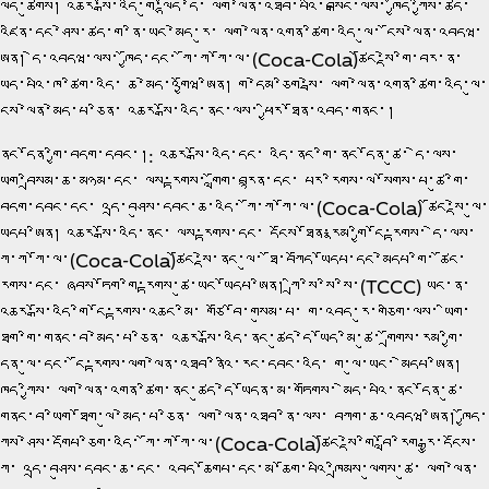
ལྷོད་ཚུགས། འཆར་སྒོ་འདི་གུ་ལྷོད་དེ་ ལག་ལེན་འཐབ་པའི་བསྒང་ལས་ ཁྱོད་ཀྱིས་ཚད་
འཛིན་དང་ཤེས་ཚད་ག་ནི་ཡང་མེད་རུ་ ལག་ལེན་འགན་ཚིག་འདི་ལུ་ ངོས་ལེན་འབདཝ་
ཨིན། དེ་འབདཝ་ལས་ ཁྱོད་དང་ ཀོ་ཀ་ཀོ་ལ་(Coca‑Cola)ཚོང་སྡེ་གི་བར་ན་
ཡོད་པའི་ཁ་ཚིག་འདི་ ཆ་མེད་འགྱོཝ་ཨིན། ག་དེམ་ཅིག་སྦེ་ ལག་ལེན་འགན་ཚིག་འདི་ལུ་
ངོས་ལེན་མེད་པ་ཅིན་ འཆར་སྒོ་འདི་ནང་ལས་ ཕྱིར་ཐོན་འབད་གནང་།
ནང་དོན་གྱི་བདག་དབང་།: འཆར་སྒོ་འདི་དང་ འདི་ནང་གི་ནང་དོན་ཚུ་ དེ་ལས་
ཡིག་བྲིསམ་ཆ་མཉམ་དང་ ལས་རྟགས་ གློག་བརྙན་དང་ པར་རིགས་ལ་སོགས་པ་ཚུ་གི་
བདག་དབང་དང་ འདྲ་བཤུས་དབང་ཆ་འདི་ ཀོ་ཀ་ཀོ་ལ་(Coca‑Cola) ཚོང་སྡེ་ལུ་
ཡོདཔ་ཨིན། འཆར་སྒོ་འདི་ནང་ ལས་རྟགས་དང་ དངོས་ཐོན་རྣམ་གྱི་ངོ་རྟགས་ དེ་ལས་
ཀོ་ཀ་ཀོ་ལ་(Coca‑Cola)ཚོང་སྡེ་ནང་ལུ་ ཐོ་བཀོད་ཡོདཔ་དང་མེདཔ་གི་ ཚོང་
རྟགས་དང་ ཞབས་ཏོག་གི་རྟགས་ཚུ་ཡང་ཡོདཔ་ཨིན། ཀྲི་སི་སི་སི་(TCCC) ཡང་ན་
འཆར་སྒོ་འདི་གི་ངོ་རྟགས་འཆང་མི་ གཙོ་བོ་གསུམ་པ་ ག་འབད་རུ་གཅིག་ལས་ ཡིག་
ཐོག་གི་གནང་བ་མེད་པ་ཅིན་ འཆར་སྒོ་འདི་ནང་ཚུད་དེ་ཡོད་མི་ཚུ་ གྲོགས་རམ་གྱི་
དོན་ལུ་དང་ ངོ་རྟགས་ལག་ལེན་འཐབ་ནིའི་རང་དབང་འདི་ ག་ལུ་ཡང་ མེདཔ་ཨིན།
ཁྱོད་ཀྱིས་ ལག་ལེན་འགན་ཚིག་ནང་ཚུད་དེ་ཡོདན་མ་གཏོགས་ མེད་པའི་ནང་དོན་ཚུ་
གནང་བ་ཡིག་ཐོག་ལུ་མེད་པ་ཅིན་ ལག་ལེན་འཐབ་ནི་ལས་ བཀག་ཆ་འབདཝ་ཨིན། ཁྱོད་
ཀྱིས་ཤེས་དགོཔ་ཅིག་འདི་ ཀོ་ཀ་ཀོ་ལ་(Coca‑Cola)ཚོང་སྡེ་གི་བློ་རིག་རྒྱུ་དངོས་
ཀྱི་ འདྲ་བཤུས་དབང་ཆ་དང་ འབད་ཆོགཔ་དང་མ་ཆོག་པའི་ཁྲིམས་ལུགས་ཚུ་ ལག་ལེན་