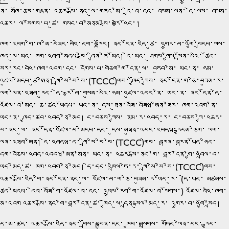
ན་ མཁོ་ཆས་གཞན་ འཆར་སྒོ་ནང་ལུ་གཏང་མི་ དྲི་བ་དང་ བསམ་ལན་ དེ་ལས་ བསམ་
འཆར་ ལ་སོགས་པ་ཚུ་ གསང་བ་མེནམ་སྦེ་བརྩི་འོང་།
ཁག་འབག་གི་ཁ་མི་བཟེད་བའི་ངག་བརྗོད། ནང་དོན་འདི་ཚུ་ འགྱུར་བ་འགྱོ་སྲིདཔ་ལས་
ཁྱོད་ལུ་ཡང་ ཁག་འབག་མེདཔ་སྦེ་ བྱིན་ཏེ་ཡོད། དེ་ཡང་ ཤུགས་ཀྱིས་སྟོན་པའི་ ཚོང་
སྒྱུར་རུང་བའི་ཁག་འབག་དང་ དགོས་པ་གཅིག་གི་དོན་ལུ་ བཏུབ་མི་ ཡང་ན་ ཧམ་
འཛུལ་མེདཔ་ཚུ་ཨིན། ཀྲི་སི་སི་སི་(TCCC)གིས་ ཁྱོད་ཀྱིས་ ནང་དོན་ག་ཅི་བཟུམ་ར་
ལག་ལེན་འཐབ་རུང་ དེ་ རྩ་བོ་གསུམ་པའི་ཧམ་འཛུལ་འབད་ནི་ ཡང་ན་ ནང་དོན་དེ་
འཛོལ་བ་མེད་ ཆ་ཚང་ཡོདཔ་ ཡང་ན་ དུས་ཐུན་བཟོ་བཟོཝ་ཨིན་ཟེར་ ཁག་འབག་ནི་
ཡང་ན་ ཁྱད་ཚབ་འབད་ནི་མེད། ང་བཅས་ཀྱིས་ ནམ་ར་འབད་རུ་ ང་བཅས་ཀྱི་འཆར་
སྒོ་ནང་ལུ་ ནང་དོན་འཛོལ་བ་མེདཔ་དང་ དུས་མཐུན་འབད་འབདཝ་རྐྱངམ་ཅིག་ ལག་
ལེན་འཐབ་ཨིན། དེ་འབདཝ་ད་ ཀྲི་སི་སི་སི་(TCCC)གིས་ བརྟན་བརྟན་ཡོད་ཧིང་
དག་བཅོས་འབད་འབདཝ་ཨིན་མེན་ ཡང་ན་ འཆར་སྒོ་ནང་གི་ བརྡ་དོན་གྱི་འབྲེལ་བ་
ཡོད་མེད་ཚུ་ ཁག་འབག་ནི་མེད། དེ་དང་འཁྲིལ་ཏེ་ར་ ཀྲི་སི་སི་སི་(TCCC)གིས་
འཆར་སྒོ་འདི་གི་ནང་དོན་ནང་ལུ་ འཛོལ་བ་ག་ཅི་བཟུམ་ར་ཡོད་རུ་ (དེ་ཡང་ མཚམས་
ཚོད་མེདཔ་ དེབ་བཟོ་གི་འཛོལ་བ་དང་ འཕྲུལ་རིག་གི་འཛོལ་བ་སོགས་) འཛོལ་བའི་ཁག་
མི་འབག འཆར་སྒོ་ནང་གི་བརྡ་དོན་ཚུ་ ཁྱོད་ལུ་དྲན་སྐུལ་མེད་རུ་ འགྱུར་བ་འགྱོ་སྲིད།
དེ་མ་ཚད་ འཆར་སྒོ་འདི་ནང་ གྲོས་བསྟུན་དང་ ཁྱབ་བསྒྲགས་ གཏོང་ལེན་དང་ རྒྱང་