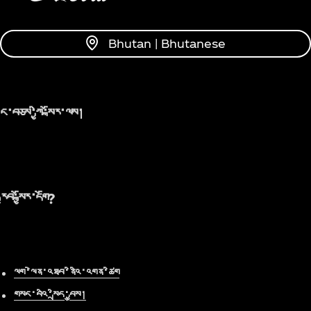
Bhutan | Bhutanese
ང་བཅས་ཀྱི་སྐོར་ལས།
རྒྱབ་སྐྱོར་དགོ?
ལག་ལེན་འཐབ་ནིའི་འགན་ཚིག
གསང་བའི་སྲིད་བྱུས།