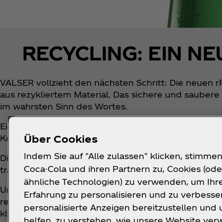
RECYCLING: EIN N
VALSER vollzieht den nächsten Schritt: Die neuen 
aus rezykliertem Material. Das sichere und saubere
im wahrsten Sinn des Wortes.
Eine durchschnittliche PET-Getränkeflasche setzt s
Über Cookies
Konsumenten gesammelt und dem Recycling zugef
Indem Sie auf "Alle zulassen" klicken, stimmen
Die neuen rPET-Flaschen von VALSER – mit Ausnahm
Coca-Cola und ihren Partnern zu, Cookies (ode
trägt dazu bei, den Flaschenkreislauf zu schliess
ähnliche Technologien) zu verwenden, um Ihr
Um das rPET-Material herzustellen, werden benutzt
Erfahrung zu personalisieren und zu verbesse
rezykliertem PET verarbeitet. Dabei kommen allerh
personalisierte Anzeigen bereitzustellen und 
kleinste verwendete Stück Kunststoff durchläuft ei
helfen, zu verstehen, wie unsere Website ve