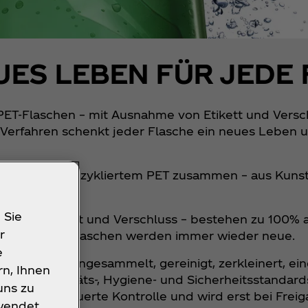
EUES LEBEN FÜR JEDE
rPET-Flaschen – mit Ausnahme von Etikett und Vers
 Verfahren schenkt jeder Flasche ein neues Leben u
ich aus 35% rezykliertem PET zusammen – aus Kunsts
ührt haben.
 Sie
e von Etikett und Verschluss – bestehen zu 100% a
r
en: Aus leeren Flaschen werden immer wieder neue.
e
e Flaschen eingesammelt, gereinigt, zerkleinert, e
rn, Ihnen
öchste Qualitäts-, Hygiene- und Sicherheitsstanda
uns zu
ne lasergesteuerte Kontrolle und wird erst bei Frei
rwendet