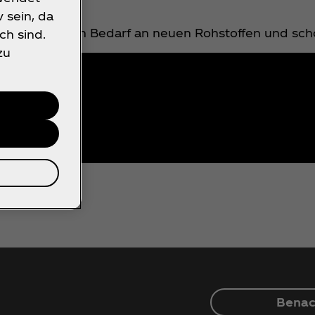
 sein, da
ie reduziert den Bedarf an neuen Rohstoffen und sc
ch sind.
zu
Benac