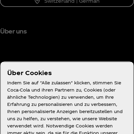
Switzerland | German
Über uns
Brauchst du Hilfe?
Über Cookies
Indem Sie auf "Alle zulassen" klicken, stimmen Sie
Coca-Cola und ihren Partnern zu, Cookies (oder
ähnliche Technologien) zu verwenden, um Ihre
Nutzungsbedingungen
Erfahrung zu personalisieren und zu verbessern,
Datenschutzerklärung für Verbraucher
Ihnen personalisierte Anzeigen bereitzustellen und
Cookie-Hinweis
uns zu helfen, zu verstehen, wie unsere Website
verwendet wird. Notwendige Cookies werden
Cookies-Einstellungen
immer aktiv sein, da sie für die Funktion unserer