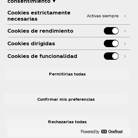
consentimiento ▼
¿Necesitas ayuda?
Cookies estrictamente
Activas siempre
necesarias
Cookies de rendimiento
Cookies dirigidas
Legal
Cookies de funcionalidad
Permitirlas todas
Instagram
linkedin
Youtube
Facebook
R
Confirmar mis preferencias
Rechazarlas todas
© 2026 The Coca‑Cola Company. Todos los
derechos reservados.