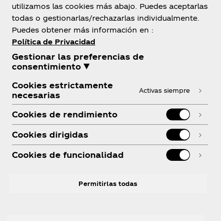
utilizamos las cookies más abajo. Puedes aceptarlas
todas o gestionarlas/rechazarlas individualmente.
Sobre nosotros
Puedes obtener más información en :
Política de Privacidad
Gestionar las preferencias de
consentimiento ▼
¿Necesitas ayuda?
Cookies estrictamente
Activas siempre
necesarias
Cookies de rendimiento
Cookies dirigidas
Legal
Cookies de funcionalidad
Permitirlas todas
Instagram
linkedin
Youtube
Facebook
R