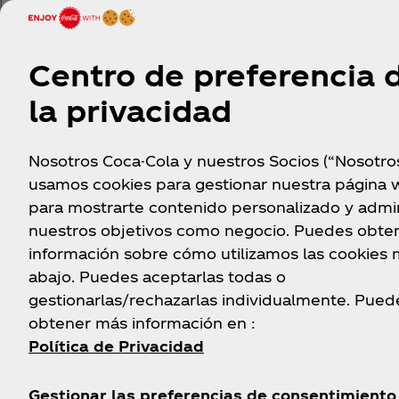
Rappi Turbo
Turbo, Country
Centro de preferencia 
la privacidad
Turbo, Polo
Rappi Turbo
Turbo, Granada
Rappi Turbo
Nosotros Coca-Cola y nuestros Socios (“Nosotro
usamos cookies para gestionar nuestra página 
Norte
para mostrarte contenido personalizado y admin
nuestros objetivos como negocio. Puedes obte
Turbo, Iserra 100
Rappi Turbo
información sobre cómo utilizamos las cookies
abajo. Puedes aceptarlas todas o
Turbo, Niza
Rappi Turbo
gestionarlas/rechazarlas individualmente. Pued
obtener más información en :
Política de Privacidad
Turbo, Palermo
Rappi Turbo
Gestionar las preferencias de consentimiento