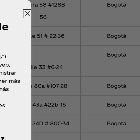
Carrera 58 #128B -
Bogotá
56
de
Calle 51 # 22-36
Bogotá
Bogotá
s”)
web,
Calle 33 #6-24
istrar
ner más
Calle 80a #107-28
Bogotá
 más
Cra. 43a #22b-15
Bogotá
es
Calle 24D # 80C-34
Bogotá
 ▼