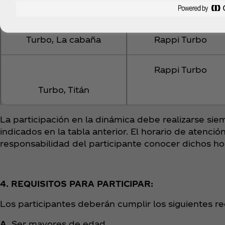
Turbo, Modelia
Turbo, La cabaña
Rappi Turbo
Rappi Turbo
Turbo, Titán
La participación en la dinámica debe realizarse si
indicados en la tabla anterior. El horario de atenci
responsabilidad del participante conocer dichos hor
4. REQUISITOS PARA PARTICIPAR:
Los participantes deberán cumplir los siguientes r
A.
Ser mayores de edad.