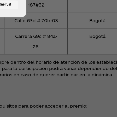
187#32
Calle 63d # 70b-03
Bogotá
Carrera 69c # 94a-
Bogotá
26
empre dentro del horario de atención de los estable
ón para la participación podrá variar dependiendo del
arios en caso de querer participar en la dinámica.
equisitos para poder acceder al premio: