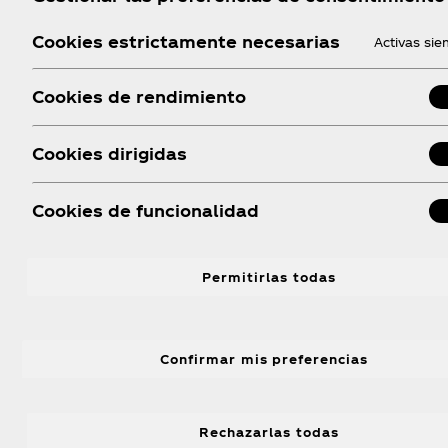
Turbo, Parque
Rappi Turbo
Cookies estrictamente necesarias
Activas si
Bavaria
Cookies de rendimiento
Turbo, Quinta
Rappi Turbo
Camacho
Cookies dirigidas
Turbo, Usaquen
Rappi Turbo
Cookies de funcionalidad
Turbo, Engativá
Rappi Turbo
Permitirlas todas
Occidental
Confirmar mis preferencias
Turbo, Esperanza
Rappi Turbo
Rappi Turbo
Rechazarlas todas