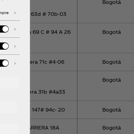
Bogotá
empre
Calle 63d # 70b-03
Carrera 69 C # 94 A 26
Bogotá
Carrera 71c #4-06
Bogotá
Bogotá
Carrera 31b #4a33
Calle 147# 94c- 20
Bogotá
CARRERA 18A
Bogotá