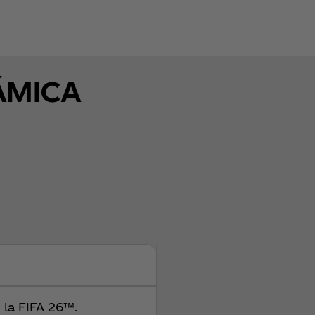
ÁMICA
 la FIFA 26™.