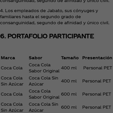
consanguinidad, segundo de afinidad y único civil.
4. Los empleados de Jabato, sus cónyuges y
familiares hasta el segundo grado de
consanguinidad, segundo de afinidad y único civil.
6. PORTAFOLIO PARTICIPANTE
Marca
Sabor
Tamaño
Presentación
Coca Cola
Coca Cola
400 ml
Personal PET
Sabor Original
Coca Cola
Coca Cola Sin
400 ml
Personal PET
Sin Azúcar
Azúcar
Coca Cola
Coca Cola
600 ml
Personal PET
Sabor Original
Coca Cola
Coca Cola Sin
600 ml
Personal PET
Sin Azúcar
Azúcar