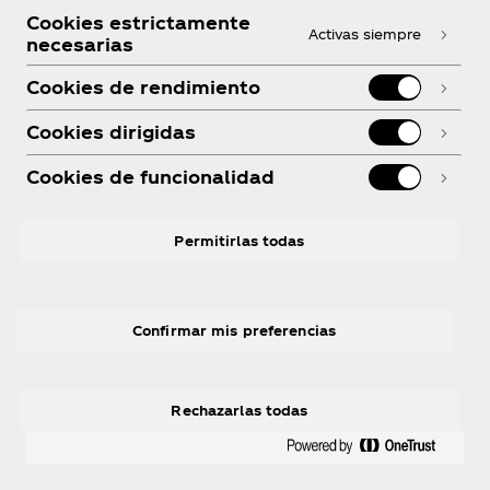
#COCACOLATELLEVAAREBELDETOUR. Consulta
Cookies estrictamente
términos y condiciones en
www.coca-
Activas siempre
necesarias
cola.com/co/es/legal/promo-coca-cola-y-rbd
Cookies de rendimiento
Cookies dirigidas
Cookies de funcionalidad
Permitirlas todas
Colombia
Confirmar mis preferencias
Sobre nosotros
Rechazarlas todas