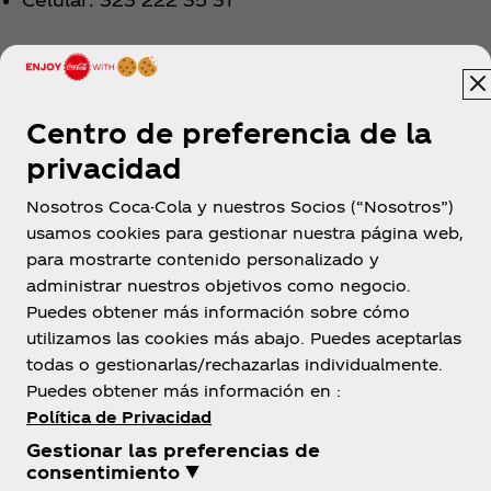
LEGALES CORTOS
Vigencia desde el 25 de septiembre de 2023 hasta
Centro de preferencia de la
el 25 de octubre de 2023. Se premiará a las 10
privacidad
personas que más likes tengan en el video
publicado en su perfil de Instagram. El video
Nosotros Coca-Cola y nuestros Socios (“Nosotros”)
usamos cookies para gestionar nuestra página web,
debe: (i) Mostrar el escudo del grupo musical RBD
para mostrarte contenido personalizado y
recreado mediante el uso de mínimo 20 tapas pet
administrar nuestros objetivos como negocio.
de botellas de tamaños personales de 250ml,
Puedes obtener más información sobre cómo
400ml y 600ml de Coca‑Cola Original y Coca-Coca
utilizamos las cookies más abajo. Puedes aceptarlas
Sin Azúcar (En el video se debe observar de
todas o gestionarlas/rechazarlas individualmente.
manera clara el escudo); (ii) Al lado del escudo
Puedes obtener más información en :
recreado, se debe hacer el Lip Sync (doblaje) de la
Política de Privacidad
canción “REBELDE” del grupo musical RBD. La
publicación del video debe contar con la etiqueta
Gestionar las preferencias de
consentimiento ▼
@cocacolacol y el hashtag: