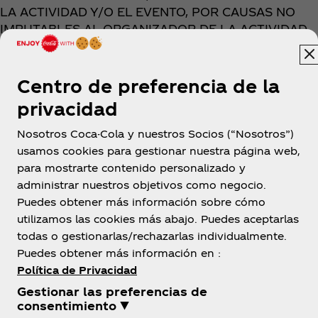
LA ACTIVIDAD Y/O EL EVENTO, POR CAUSAS NO
IMPUTABLES AL ORGANIZADOR DE LA ACTIVIDAD.
III.- LA REALIZACIÓN DE ACTOS DE COMPETENCIA
DESLEAL Y PUBLICIDAD ENGAÑOSA, COMO
Centro de preferencia de la
CONSECUENCIA DE LA TRANSMISIÓN, DIFUSIÓN,
privacidad
PUESTA A DISPOSICIÓN, RECEPCIÓN O ACCESO A
LA ACTIVIDAD Y/O EL EVENTO;
Nosotros Coca-Cola y nuestros Socios (“Nosotros”)
usamos cookies para gestionar nuestra página web,
IV.- LA FALTA DE VERACIDAD, EXACTITUD,
para mostrarte contenido personalizado y
EXHAUSTIVIDAD, PERTINENCIA Y/O ACTUALIDAD
administrar nuestros objetivos como negocio.
DE LA ACTIVIDAD Y/O EL EVENTO.
Puedes obtener más información sobre cómo
V.- LA INADECUACIÓN PARA CUALQUIER CLASE DE
utilizamos las cookies más abajo. Puedes aceptarlas
PROPÓSITO DETERMINADO Y LA DEFRAUDACIÓN
todas o gestionarlas/rechazarlas individualmente.
DE LAS EXPECTATIVAS GENERADAS POR LA
Puedes obtener más información en :
ACTIVIDAD Y/O EL EVENTO.
Política de Privacidad
Gestionar las preferencias de
VI.- EL INCUMPLIMIENTO, RETRASO EN EL
consentimiento ▼
CUMPLIMIENTO, CUMPLIMIENTO DEFECTUOSO O