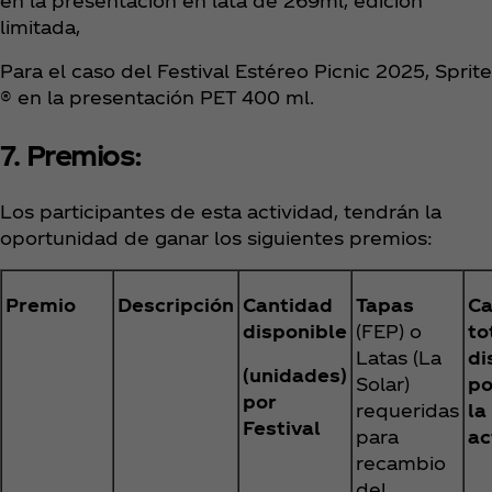
en la presentación en lata de 269ml, edición
limitada,
Para el caso del Festival Estéreo Picnic 2025, Sprite
® en la presentación PET 400 ml.
7. Premios:
Los participantes de esta actividad, tendrán la
oportunidad de ganar los siguientes premios:
Premio
Descripción
Cantidad
Tapas
Ca
disponible
(FEP) o
to
Latas (La
di
(unidades)
Solar)
po
por
requeridas
la
Festival
para
ac
recambio
del