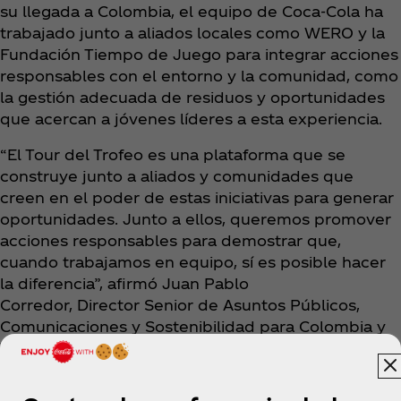
su llegada a Colombia, el equipo de Coca‑Cola ha
trabajado junto a aliados locales como WERO y la
Fundación Tiempo de Juego para integrar acciones
responsables con el entorno y la comunidad, como
la gestión adecuada de residuos y oportunidades
que acercan a jóvenes líderes a esta experiencia.
“El Tour del Trofeo es una plataforma que se
construye junto a aliados y comunidades que
creen en el poder de estas iniciativas para generar
oportunidades. Junto a ellos, queremos promover
acciones responsables para demostrar que,
cuando trabajamos en equipo, sí es posible hacer
la diferencia”, afirmó Juan Pablo
Corredor, Director Senior de Asuntos Públicos,
Comunicaciones y Sostenibilidad para Colombia y
Venezuela.