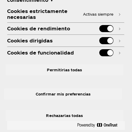
¿Necesitas ayuda?
Cookies estrictamente
Activas siempre
necesarias
Cookies de rendimiento
Cookies dirigidas
Legal
Cookies de funcionalidad
Permitirlas todas
Instagram
linkedin
Youtube
Facebook
R
Confirmar mis preferencias
Rechazarlas todas
© 2026 The Coca‑Cola Company. Todos los
derechos reservados.