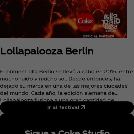
Lollapalooza Berlin
El primer Lolla Berlín se llevó a cabo en 2015, entre
mucho ruido y mucho sol. Desde entonces, ha
dejado su marca en una de las mejores ciudades
del mundo. Cada año, la edición alemana de
Lollapalooza fusiona a una gran cantidad de
artistas nacionales e internacionales para un fin de
Ir al festival
semana lleno de música increíble y fans que
quieren pasar un buen rato. Este festival en el
estadio olímpico de Berlin es imperdible para los
Sigue a Coke Studio