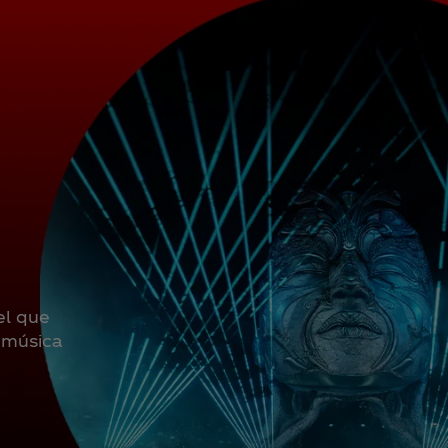
el que
e música