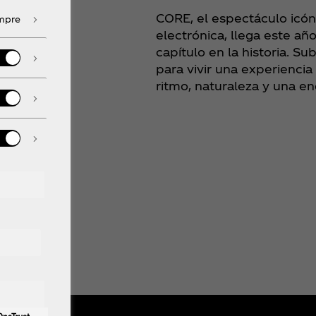
CORE, el espectáculo icón
empre
electrónica, llega este a
capítulo en la historia. S
para vivir una experiencia
ritmo, naturaleza y una en