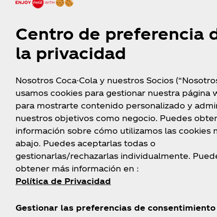
Centro de preferencia 
Acércate a los carros
Presenta 1 lata Co
chocones
Diligencia los 
la privacidad
Trae contigo una lata de
formulario, si tien
Coca‑Cola Zero .
para conectarte,
Nosotros Coca-Cola y nuestros Socios (“Nosotro
código de intern
puedas regis
usamos cookies para gestionar nuestra página 
para mostrarte contenido personalizado y admin
nuestros objetivos como negocio. Puedes obte
información sobre cómo utilizamos las cookies
abajo. Puedes aceptarlas todas o
gestionarlas/rechazarlas individualmente. Pued
obtener más información en :
Política de Privacidad
Gestionar las preferencias de consentimiento