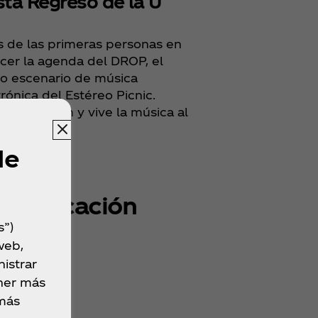
sta Regreso de la U
s de las primeras personas en
cer la agenda del DROP, el
o escenario de música
rónica del Estéreo Picnic.
 el volumen y vive la música al
mo.
de
Ubicación
s”)
web,
istrar
ner más
 más