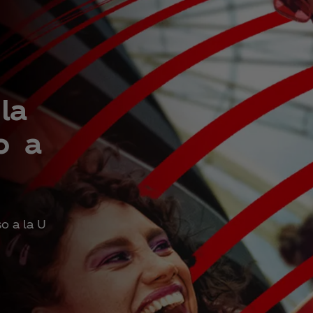
la
o a
o a la U