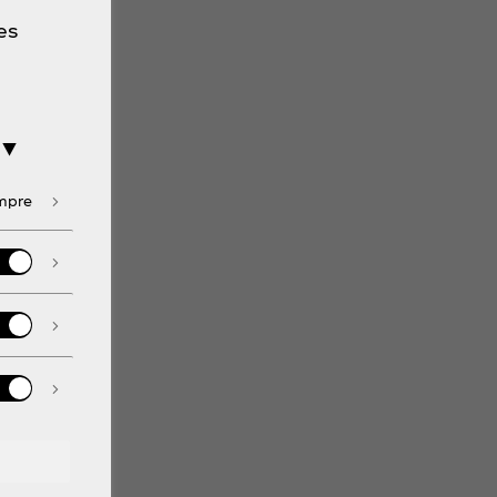
es
 ▼
empre