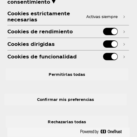
¿Necesitas ayuda?
consentimiento ▼
Cookies estrictamente
Activas siempre
necesarias
Cookies de rendimiento
Legal
Cookies dirigidas
Cookies de funcionalidad
Instagram
linkedin
Youtube
Facebook
R
Permitirlas todas
Confirmar mis preferencias
© 2026 The Coca‑Cola Company. Todos los
Rechazarlas todas
derechos reservados.