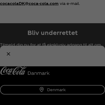
cocacolaDK@coca-cola.com
via e-mail.
Bliv underrettet
Tilmeld dig nu for at få eksklusiv adgang til alt om
Coca‑Cola!
Giv mig besked
Denmark