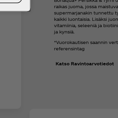
Bonaqua+ Persikka & Tyrni o
raikas juoma, jossa maistuva
supermarjanakin tunnettu t
kaikki luontaisia. Lisäksi ju
vitamiinia, seleeniä ja bioti
ja kynsiä.
*Vuorokautisen saannin vert
referensintag
Katso Ravintoarvotiedot