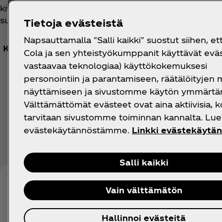
kivennäisjuomien ystäviä, jotka arvostavat raikasta,
suussa tuntuvaa poreilevuutta.
Tietoja evästeistä
Napsauttamalla "Salli kaikki" suostut siihen, et
Katso Ravintoarvotiedot
Cola ja sen yhteistyökumppanit käyttävät eväst
vastaavaa teknologiaa) käyttökokemuksesi
personointiin ja parantamiseen, räätälöityjen
näyttämiseen ja sivustomme käytön ymmärtä
Välttämättömät evästeet ovat aina aktiivisia, k
tarvitaan sivustomme toiminnan kannalta. Lue 
evästekäytännöstämme.
Linkki evästekäytä
Salli kaikki
Vain välttämätön
Hallinnoi evästeitä