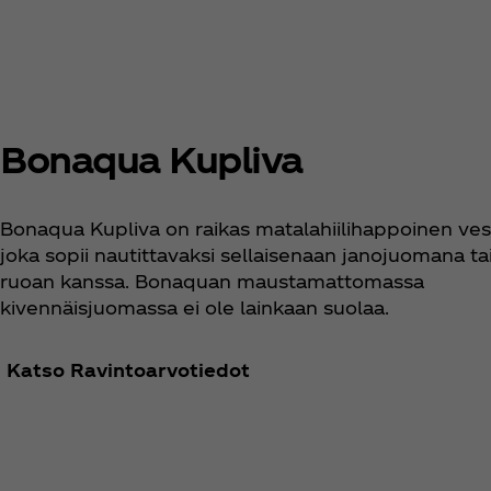
Bonaqua Kupliva
Bonaqua Kupliva on raikas matalahiilihappoinen vesi
joka sopii nautittavaksi sellaisenaan janojuomana ta
ruoan kanssa. Bonaquan maustamattomassa
kivennäisjuomassa ei ole lainkaan suolaa.
Katso Ravintoarvotiedot