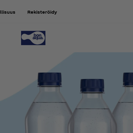
llisuus
Rekisteröidy