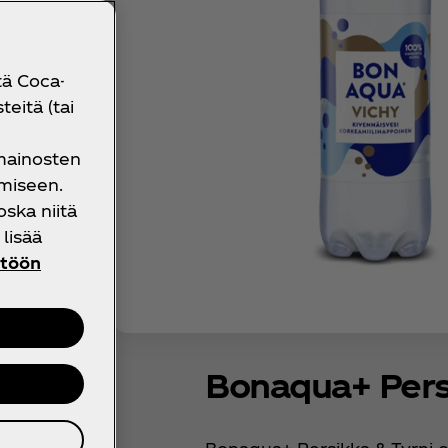
tä Coca-
eitä (tai
 mainosten
miseen.
oska niitä
lisää
ntöön
Bonaqua+ Pers