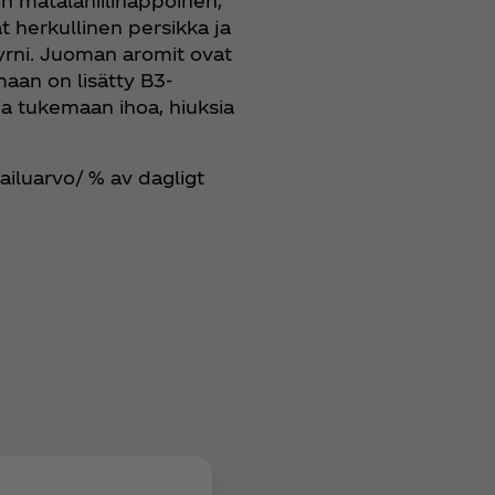
n matalahiilihappoinen,
t herkullinen persikka ja
yrni. Juoman aromit ovat
omaan on lisätty B3-
inia tukemaan ihoa, hiuksia
ailuarvo/ % av dagligt