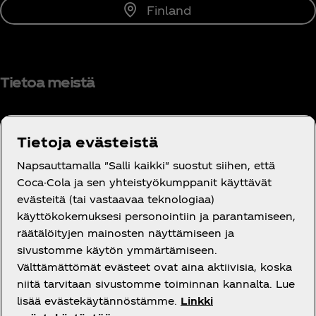
Finland
Tietoa meistä
Tietoja evästeistä
Tarvitsetko apua?
Napsauttamalla "Salli kaikki" suostut siihen, että
Coca-Cola ja sen yhteistyökumppanit käyttävät
evästeitä (tai vastaavaa teknologiaa)
käyttökokemuksesi personointiin ja parantamiseen,
räätälöityjen mainosten näyttämiseen ja
Oikeudelliset tiedot
sivustomme käytön ymmärtämiseen.
Välttämättömät evästeet ovat aina aktiivisia, koska
niitä tarvitaan sivustomme toiminnan kannalta. Lue
lisää evästekäytännöstämme.
Linkki