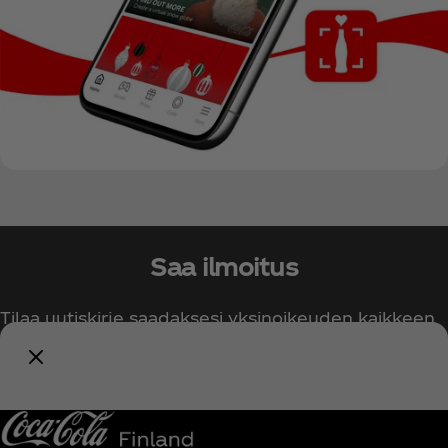
Saa ilmoitus
Tilaa uutiskirje saadaksesi yksinoikeuden kaikkeen
Coca‑Colaan liittyvään!
Ilmoita minulle