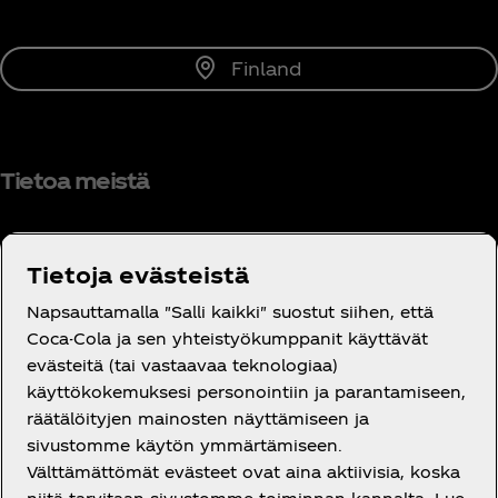
Finland
Tietoa meistä
Tietoja evästeistä
Tarvitsetko apua?
Napsauttamalla "Salli kaikki" suostut siihen, että
Coca-Cola ja sen yhteistyökumppanit käyttävät
evästeitä (tai vastaavaa teknologiaa)
käyttökokemuksesi personointiin ja parantamiseen,
räätälöityjen mainosten näyttämiseen ja
sivustomme käytön ymmärtämiseen.
Oikeudelliset tiedot
Välttämättömät evästeet ovat aina aktiivisia, koska