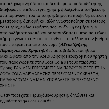
αποπληρωμένη άδεια (και δικαίωμα υποαδειοδότησης
διαφόρων επιπέδων) για χρήση, φιλοξενία, αποθήκευση,
αναπαραγωγή, τροποποίηση, δημόσια προβολή, εκτέλεση,
μετάφραση, διανομή και άλλη γνωστοποίηση σε τρίτους
του Περιεχομένου Χρήστη σας, εν όλω ή εν μέρει, για
οποιονδήποτε σκοπό και σε οποιοδήποτε μέσο που είναι
σήμερα γνωστό ή θα αναπτυχθεί στο μέλλον, στον βαθμό
που επιτρέπεται από τον νόμο (
Άδεια Χρήσης
Περιεχομένου Χρήστη
). Δεν μεταβιβάζονται ηθικά
δικαιώματα από την Άδεια Χρήσης Περιεχομένου Χρήστη
που παραχωρείτε στην Coca‑Cola με τους παρόντες
Όρους. ΕΑΝ ΔΕΝ ΕΠΙΘΥΜΕΙΤΕ ΝΑ ΠΑΡΑΧΩΡΗΣΕΤΕ ΣΤΗΝ
COCA-COLA ΑΔΕΙΑ ΧΡΗΣΗΣ ΠΕΡΙΕΧΟΜΕΝΟΥ ΧΡΗΣΤΗ,
ΠΑΡΑΚΑΛΟΥΜΕ ΝΑ ΜΗΝ ΥΠΟΒΑΛΕΤΕ ΠΕΡΙΕΧΟΜΕΝΟ
ΧΡΗΣΤΗ.
Όταν παρέχετε Περιεχόμενο Χρήστη, δηλώνετε και
εγγυάστε στην Coca‑Cola ότι: