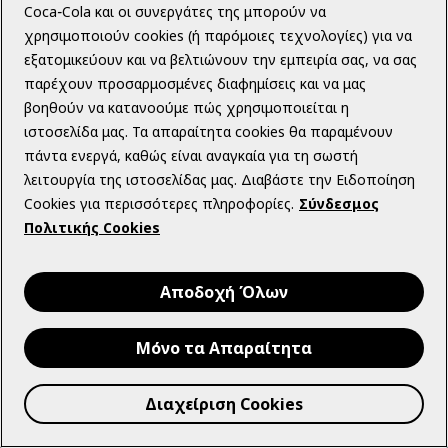
Coca‑Cola και οι συνεργάτες της μπορούν να
παρεμβαίνετε) με οποιονδήποτε άλλο τρόπο στη χρήση
χρησιμοποιούν cookies (ή παρόμοιες τεχνολογίες) για να
των Υπηρεσιών από οποιοδήποτε άλλο μέρος.
εξατομικεύουν και να βελτιώνουν την εμπειρία σας, να σας
παρέχουν προσαρμοσμένες διαφημίσεις και να μας
Να χρησιμοποιείτε τις Υπηρεσίες για λογαριασμό
βοηθούν να κατανοούμε πώς χρησιμοποιείται η
οποιουδήποτε άλλου τρίτου προσώπου.
ιστοσελίδα μας. Τα απαραίτητα cookies θα παραμένουν
Να αντιγράφετε, τροποποιείτε, προσαρμόζετε,
πάντα ενεργά, καθώς είναι αναγκαία για τη σωστή
μεταφράζετε, αποσυγκροτείτε (reverse engineer),
λειτουργία της ιστοσελίδας μας. Διαβάστε την Ειδοποίηση
αποκωδικοποιείτε ή προσπαθείτε με οποιονδήποτε
Cookies για περισσότερες πληροφορίες.
Σύνδεσμος
άλλο τρόπο να αντλήσετε ή να αποκτήσετε πρόσβαση
Πολιτικής Cookies
σε οποιοδήποτε τμήμα των Υπηρεσιών.
Να αφαιρέσετε οποιαδήποτε ειδοποίηση περί
Αποδοχή Όλων
πνευματικών δικαιωμάτων, εμπορικών σημάτων ή
άλλων δικαιωμάτων ιδιοκτησίας που περιέχονται στις
Μόνο τα Απαραίτητα
Υπηρεσίες ή να παραβιάσετε με οποιονδήποτε άλλο
τρόπο τα δικαιώματα πνευματικής ιδιοκτησίας
Διαχείριση Cookies
οποιουδήποτε τρίτου μέρους.
Να χρησιμοποιείτε οποιοδήποτε ρομπότ, πρόγραμμα