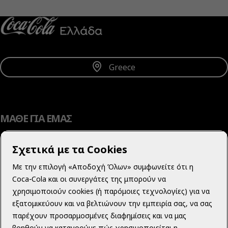
Λήψη Ενημερώσεων
Greece
ΜΑΘΕ ΓΙΑ ΕΜΑΣ
Σχετικά με τα Cookies
Με την επιλογή «Αποδοχή Όλων» συμφωνείτε ότι η
ΜΑΘΕ ΠΕΡΙΣΣΟΤΕΡΑ
Coca‑Cola και οι συνεργάτες της μπορούν να
χρησιμοποιούν cookies (ή παρόμοιες τεχνολογίες) για να
εξατομικεύουν και να βελτιώνουν την εμπειρία σας, να σας
παρέχουν προσαρμοσμένες διαφημίσεις και να μας
βοηθούν να κατανοούμε πώς χρησιμοποιείται η