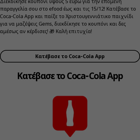
Διεκδίκησε κουπόνι ύψους 5 ευρώ για την επόμενη
παραγγελία σου στο efood έως και τις 15/12! Κατέβασε το
Coca‑Cola App και παίξε το Χριστουγεννιάτικο παιχνίδι
για να μαζέψεις Gems, διεκδίκησε το κουπόνι και δες
αμέσως αν κέρδισες! 🎁 Καλή επιτυχία!
Κατέβασε το Coca‑Cola App
Κατέβασε το Coca‑Cola App