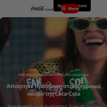
Skip to content
Menu
ΓΊΝΕ ΜΈΛΟΣ ΤΗΣ ΚΟΙΝΌΤΗΤΑΣ ΤΗΣ COCA‑COLA
Απόκτησε πρόσβαση στον ψηφιακό
κόσμο της Coca‑Cola
Κάνε εγγραφή για να διεκδικήσεις δώρα, να παίξεις