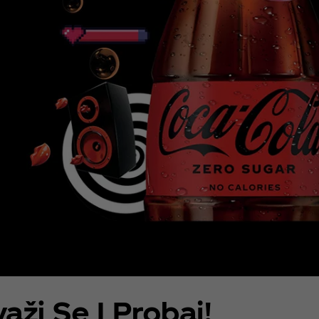
aži Se I Probaj!