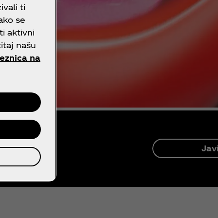
vali ti
ako se
ti aktivni
itaj našu
eznica na
Jav