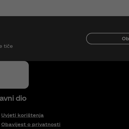
Ob
e tiče
avni dio
Uvjeti korištenja
Obavijest o privatnosti