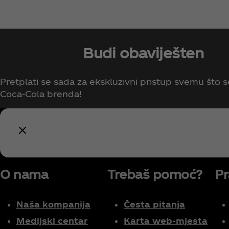
Budi obaviješten
Pretplati se sada za ekskluzivni pristup svemu što s
Coca‑Cola brenda!
O nama
Trebaš pomoć?
Pr
Naša kompanija
Česta pitanja
Medijski centar
Karta web-mjesta