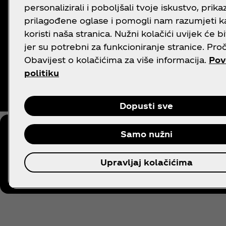
personalizirali i poboljšali tvoje iskustvo, prikazi
prilagođene oglase i pomogli nam razumjeti k
koristi naša stranica. Nužni kolačići uvijek će bi
jer su potrebni za funkcioniranje stranice. Proč
Obavijest o kolačićima za više informacija.
Pov
politiku
Dopusti sve
Samo nužni
I dalje imaš pitanja?
Upravljaj kolačićima