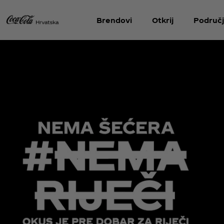
Brendovi
Otkrij
Područj