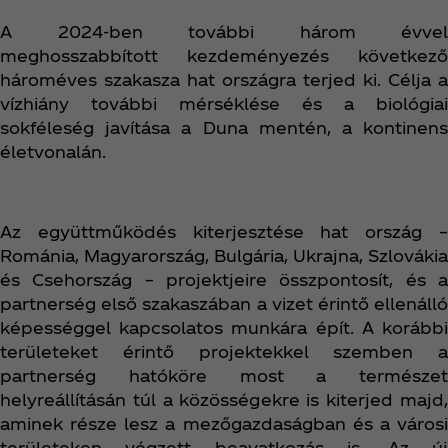
A 2024-ben további három évvel
meghosszabbított kezdeményezés következő
hároméves szakasza hat országra terjed ki. Célja a
vízhiány további mérséklése és a biológiai
sokféleség javítása a Duna mentén, a kontinens
életvonalán.
Az együttműködés kiterjesztése hat ország –
Románia, Magyarország, Bulgária, Ukrajna, Szlovákia
és Csehország – projektjeire összpontosít, és a
partnerség első szakaszában a vizet érintő ellenálló
képességgel kapcsolatos munkára épít. A korábbi
területeket érintő projektekkel szemben a
partnerség hatóköre most a természet
helyreállításán túl a közösségekre is kiterjed majd,
aminek része lesz a mezőgazdaságban és a városi
területeken végzett beavatkozás is. Az új