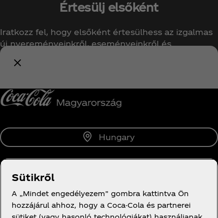
Értesülj elsőként
Iratkozz fel, hogy elsőként értesülhess az izgalmas
új nyereményeinkről, eseményeinkről és
ajánlatainkról!
Értesíts
Hungary
Sütikről
Rólunk
A „Mindet engedélyezem” gombra kattintva Ön
hozzájárul ahhoz, hogy a Coca-Cola és partnerei
sütiket (vagy hasonló technológiákat) használjanak