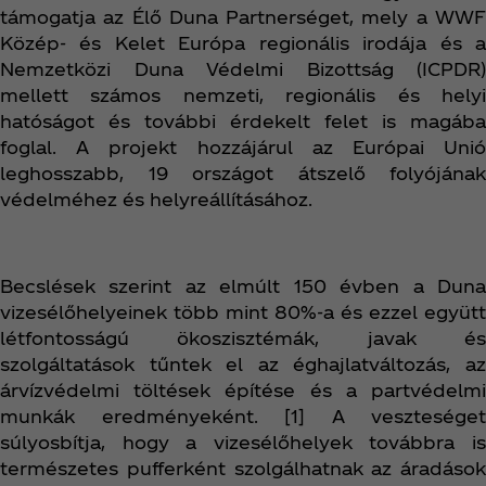
támogatja az Élő Duna Partnerséget, mely a WWF
Közép- és Kelet Európa regionális irodája és a
Nemzetközi Duna Védelmi Bizottság (ICPDR)
mellett számos nemzeti, regionális és helyi
hatóságot és további érdekelt felet is magába
foglal. A projekt hozzájárul az Európai Unió
leghosszabb, 19 országot átszelő folyójának
védelméhez és helyreállításához.
Becslések szerint az elmúlt 150 évben a Duna
vizesélőhelyeinek több mint 80%-a és ezzel együtt
létfontosságú ökoszisztémák, javak és
szolgáltatások tűntek el az éghajlatváltozás, az
árvízvédelmi töltések építése és a partvédelmi
munkák eredményeként. [1] A veszteséget
súlyosbítja, hogy a vizesélőhelyek továbbra is
természetes pufferként szolgálhatnak az áradások