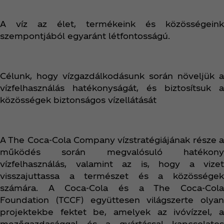
A víz az élet, termékeink és közösségeink
szempontjából egyaránt létfontosságú.
Célunk, hogy vízgazdálkodásunk során növeljük a
vízfelhasználás hatékonyságát, és biztosítsuk a
közösségek biztonságos vízellátását
A The Coca‑Cola Company vízstratégiájának része a
működés során megvalósuló hatékony
vízfelhasználás, valamint az is, hogy a vizet
visszajuttassa a természet és a közösségek
számára. A Coca‑Cola és a The Coca‑Cola
Foundation (TCCF) együttesen világszerte olyan
projektekbe fektet be, amelyek az ivóvízzel, a
mezőgazdasággal és a gyártással kapcsolatos