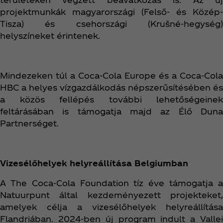
projektmunkák magyarországi (Felső- és Közép-
Tisza) és csehországi (Krušné-hegység)
helyszíneket érintenek.
Mindezeken túl a Coca‑Cola Europe és a Coca‑Cola
HBC a helyes vízgazdálkodás népszerűsítésében és
a közös fellépés további lehetőségeinek
feltárásában is támogatja majd az Élő Duna
Partnerséget.
Vizesélőhelyek helyreállítása Belgiumban
A The Coca‑Cola Foundation tíz éve támogatja a
Natuurpunt által kezdeményezett projekteket,
amelyek célja a vizesélőhelyek helyreállítása
Flandriában. 2024-ben új program indult a Vallei