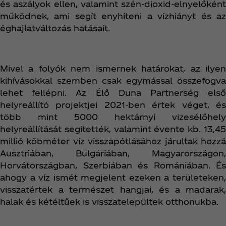
és aszályok ellen, valamint szén-dioxid-elnyelőként
működnek, ami segít enyhíteni a vízhiányt és az
éghajlatváltozás hatásait.
Mivel a folyók nem ismernek határokat, az ilyen
kihívásokkal szemben csak egymással összefogva
lehet fellépni. Az Élő Duna Partnerség első
helyreállító projektjei 2021-ben értek véget, és
több mint 5000 hektárnyi vizesélőhely
helyreállítását segítették, valamint évente kb. 13,45
millió köbméter víz visszapótlásához járultak hozzá
Ausztriában, Bulgáriában, Magyarországon,
Horvátországban, Szerbiában és Romániában. És
ahogy a víz ismét megjelent ezeken a területeken,
visszatértek a természet hangjai, és a madarak,
halak és kétéltűek is visszatelepültek otthonukba.