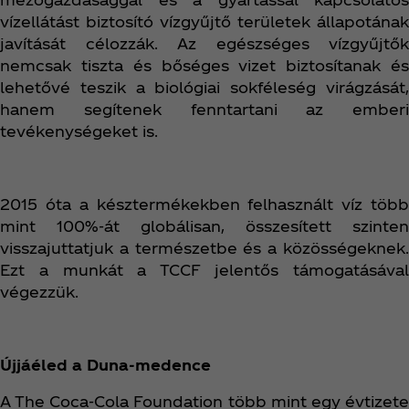
vízellátást biztosító vízgyűjtő területek állapotának
javítását célozzák. Az egészséges vízgyűjtők
nemcsak tiszta és bőséges vizet biztosítanak és
lehetővé teszik a biológiai sokféleség virágzását,
hanem segítenek fenntartani az emberi
tevékenységeket is.
2015 óta a késztermékekben felhasznált víz több
mint 100%-át globálisan, összesített szinten
visszajuttatjuk a természetbe és a közösségeknek.
Ezt a munkát a TCCF jelentős támogatásával
végezzük.
Újjáéled a Duna-medence
A The Coca‑Cola Foundation több mint egy évtizete