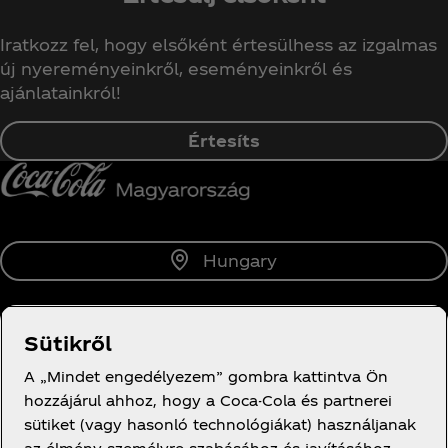
Iratkozz fel, hogy elsőként értesülhess az izgalmas
új nyereményeinkről, eseményeinkről és
ajánlatainkról!
Értesíts
Hungary
Sütikről
Rólunk
A „Mindet engedélyezem” gombra kattintva Ön
hozzájárul ahhoz, hogy a Coca-Cola és partnerei
sütiket (vagy hasonló technológiákat) használjanak