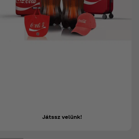
Nyerj ikonikus Coca‑Cola
nyereményeket!
A nyár most lett igazán legendás! Játssz és
nyerj ikonikus ajándékokat, világkörüli utazást,
és éld újra a felejthetetlen pillanatokat.
Játssz velünk!