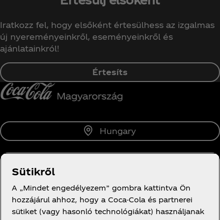
Iratkozz fel, hogy elsőként értesülhess az izgalmas
új nyereményeinkről, eseményeinkről és
ajánlatainkról!
Értesíts
Hungary
Sütikről
Rólunk
A „Mindet engedélyezem” gombra kattintva Ön
hozzájárul ahhoz, hogy a Coca-Cola és partnerei
sütiket (vagy hasonló technológiákat) használjanak