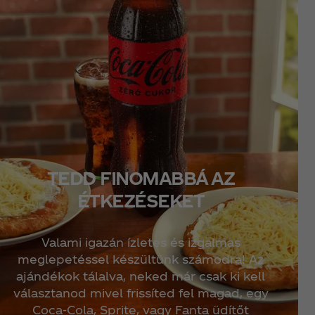
TEDD FINOMABBÁ AZ
ÉTKEZÉSEKET
Valami igazán ízletes és izgalmas
meglepetéssel készültünk számodra! Az
ajándékok tálalva, neked már csak ki kell
választanod mivel frissíted fel magad, egy
Coca‑Cola, Sprite, vagy Fanta üdítőt