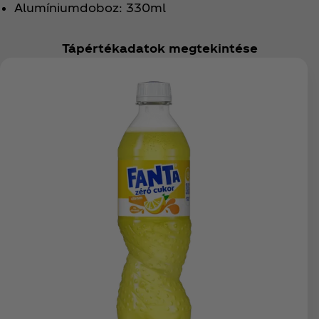
Alumíniumdoboz: 330ml
Tápértékadatok megtekintése