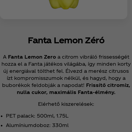
Fanta Lemon Zéró
A
Fanta Lemon Zero
a citrom vibráló frissességét
hozza el a Fanta játékos világába, így minden korty
új energiával tölthet fel. Élvezd a merész citrusos
ízt kompromisszumok nélkül, és hagyd, hogy a
buborékok feldobják a napodat!
Frissítő citromíz,
nulla cukor, maximális Fanta-élmény.
Elérhető kiszerelések:
PET palack: 500ml, 1.75L
Alumíniumdoboz: 330ml