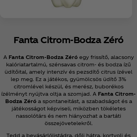
Fanta Citrom-Bodza Zéró
A
Fanta Citrom-Bodza Zéró
egy frissítő, alacsony
kalóriatartalmú, szénsavas citrom- és bodza ízű
üdítőital, amely intenzív és pezsdítő citrus ízével
lep meg. Ez a játékos, gyümölcsös üdítő 3%
citromlével készül, és merész, buborékos
ízélményt nyújtva oltja a szomjad. A
Fanta Citrom-
Bodza Zéró
a spontaneitást, a szabadságot és a
játékosságot képviseli, miközben tökéletes
nassolótárs és nem hiányozhat a bartáti
összejövetelekről.
Tedd a bevásárlólistádra, dőlj hátra, kortyolj és