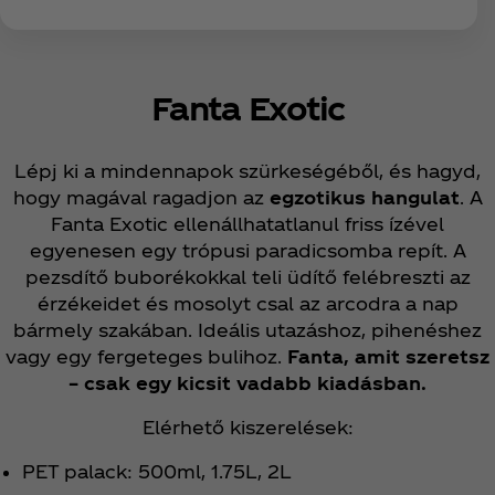
Fanta Exotic
Lépj ki a mindennapok szürkeségéből, és hagyd,
hogy magával ragadjon az
egzotikus hangulat
. A
Fanta Exotic ellenállhatatlanul friss ízével
egyenesen egy trópusi paradicsomba repít. A
pezsdítő buborékokkal teli üdítő felébreszti az
érzékeidet és mosolyt csal az arcodra a nap
bármely szakában. Ideális utazáshoz, pihenéshez
vagy egy fergeteges bulihoz.
Fanta, amit szeretsz
– csak egy kicsit vadabb kiadásban.
Elérhető kiszerelések:
PET palack: 500ml, 1.75L, 2L