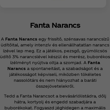
Fanta Narancs
A
Fanta Narancs
egy frissítő, szénsavas narancsízű
üdítőital, amely intenzív és ellenállhatatlan narancs
ízével lep meg. Ez a játékos, pezsgő, gyümölcsös
üdítő 3% narancslével készül és merész, buborékos
ízélményt nyújtva oltja a szomjad. A
Fanta
Narancs
a spontaneitást, a szabadságot és a
játékosságot képviseli, miközben tökéletes
nassolótárs és nem hiányozhat a baráti
összejövetelekről.
Tedd a Fanta Narancsot a bevásárlólistádra, dőlj
hátra, kortyolj és engedd szabadjára a
buborékokat. Fogyaszd jéghidegen a maximális