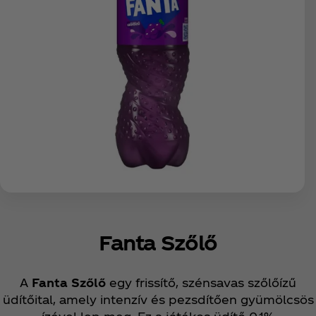
Fanta Szőlő
A
Fanta Szőlő
egy frissítő, szénsavas szőlőízű
üdítőital, amely intenzív és pezsdítően gyümölcsös