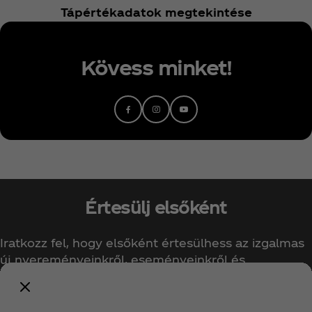
Tápértékadatok megtekintése
Kövess minket!
Facebook
Instagram
Youtube
Értesülj elsőként
Iratkozz fel, hogy elsőként értesülhess az izgalmas
új nyereményeinkről, eseményeinkről és
ajánlatainkról!
Értesíts