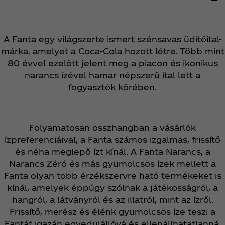
A Fanta egy világszerte ismert szénsavas üdítőital-
márka, amelyet a Coca‑Cola hozott létre. Több mint
80 évvel ezelőtt jelent meg a piacon és ikonikus
narancs ízével hamar népszerű ital lett a
fogyasztók körében.
Folyamatosan összhangban a vásárlók
ízpreferenciáival, a Fanta számos izgalmas, frissítő
és néha meglepő ízt kínál. A Fanta Narancs, a
Narancs Zéró és más gyümölcsös ízek mellett a
Fanta olyan több érzékszervre ható termékeket is
kínál, amelyek éppúgy szólnak a játékosságról, a
hangról, a látványról és az illatról, mint az ízről.
Frissítő, merész és élénk gyümölcsös íze teszi a
Fantát igazán egyedülállóvá és ellenállhatatlanná.