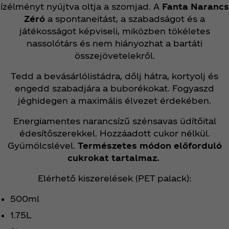
ízélményt nyújtva oltja a szomjad. A
Fanta Narancs
Zéró
a spontaneitást, a szabadságot és a
játékosságot képviseli, miközben tökéletes
nassolótárs és nem hiányozhat a bartáti
összejövetelekről.
Tedd a bevásárlólistádra, dőlj hátra, kortyolj és
engedd szabadjára a buborékokat. Fogyaszd
jéghidegen a maximális élvezet érdekében.
Energiamentes narancsízű szénsavas üdítőital
édesítőszerekkel. Hozzáadott cukor nélkül.
Gyümölcslével.
Természetes módon előforduló
cukrokat tartalmaz.
Elérhető kiszerelések (PET palack):
500ml
1.75L