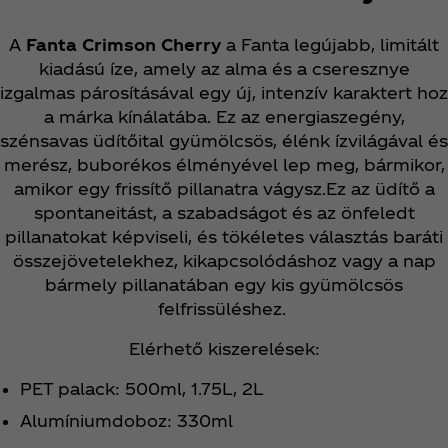
A
Fanta Crimson Cherry
a Fanta legújabb, limitált
kiadású íze, amely az alma és a cseresznye
izgalmas párosításával egy új, intenzív karaktert hoz
a márka kínálatába. Ez az energiaszegény,
szénsavas üdítőital gyümölcsös, élénk ízvilágával és
merész, buborékos élményével lep meg, bármikor,
amikor egy frissítő pillanatra vágysz.Ez az üdítő a
spontaneitást, a szabadságot és az önfeledt
pillanatokat képviseli, és tökéletes választás baráti
összejövetelekhez, kikapcsolódáshoz vagy a nap
bármely pillanatában egy kis gyümölcsös
felfrissüléshez.
Elérhető kiszerelések:
PET palack: 500ml, 1.75L, 2L
Alumíniumdoboz: 330ml