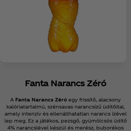
Fanta Narancs Zéró
A
Fanta Narancs Zéró
egy frissítő, alacsony
kalóriatartalmú, szénsavas narancsízű üdítőital,
amely intenzív és ellenállhatatlan narancs ízével
lep meg. Ez a játékos, pezsgő, gyümölcsös üdítő
4% narancslével készül és merész, buborékos