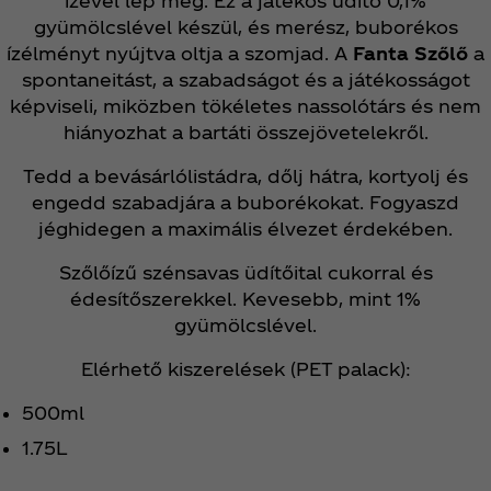
ízével lep meg. Ez a játékos üdítő 0,1%
gyümölcslével készül, és merész, buborékos
ízélményt nyújtva oltja a szomjad. A
Fanta Szőlő
a
spontaneitást, a szabadságot és a játékosságot
képviseli, miközben tökéletes nassolótárs és nem
hiányozhat a bartáti összejövetelekről.
Tedd a bevásárlólistádra, dőlj hátra, kortyolj és
engedd szabadjára a buborékokat. Fogyaszd
jéghidegen a maximális élvezet érdekében.
Szőlőízű szénsavas üdítőital cukorral és
édesítőszerekkel. Kevesebb, mint 1%
gyümölcslével.
Elérhető kiszerelések (PET palack):
500ml
1.75L