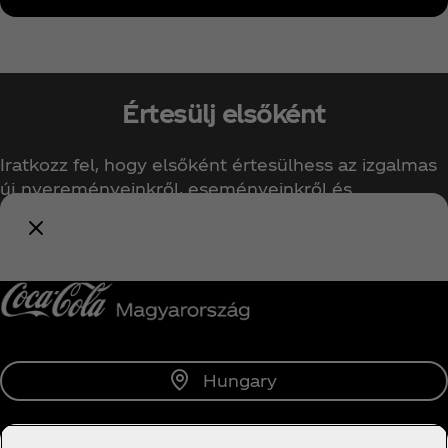
Értesülj elsőként
Iratkozz fel, hogy elsőként értesülhess az izgalmas
új nyereményeinkről, eseményeinkről és
ajánlatainkról!
Értesíts
Hungary