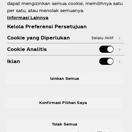
dapat mengizinkan semua cookie, memilihnya satu
Tentang kami
per satu, atau menolak semuanya.
Informasi Lainnya
Kelola Preferensi Persetujuan
Cookie yang Diperlukan
Selalu Aktif
Perlu bantuan?
Cookie Analitis
Iklan
Legal
Izinkan Semua
Konfirmasi Pilihan Saya
X
Instagram
Youtube
Facebook
Tolak Semua
© 2026 The Coca‑Cola Company. All rights