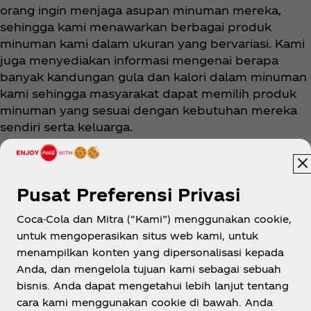
orang ingin menjaga asupan minuman mereka,
sehingga kami menawarkan berbagai produk
minuman kami dalam ukuran yang bervariasi. Kami
juga menyediakan informasi mengenai berapa
banyak kandungan gula dan kalori dalam minuman
kami sehingga masyarakat dapat memilih produk
minuman yang sesuai dengan kebutuhan mereka
sendiri serta keluarga.
Pusat Preferensi Privasi
Coca-Cola dan Mitra (“Kami”) menggunakan cookie,
untuk mengoperasikan situs web kami, untuk
menampilkan konten yang dipersonalisasi kepada
Indonesia
Anda, dan mengelola tujuan kami sebagai sebuah
bisnis. Anda dapat mengetahui lebih lanjut tentang
cara kami menggunakan cookie di bawah. Anda