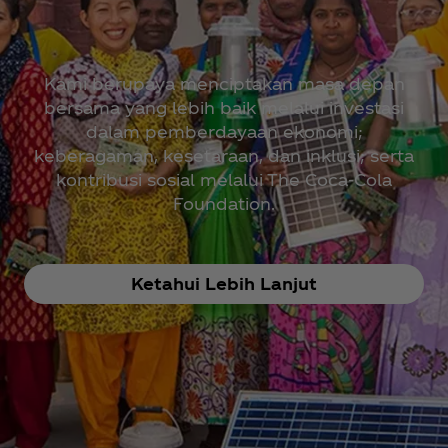
Kami berupaya menciptakan masa depan
bersama yang lebih baik melalui investasi
dalam pemberdayaan ekonomi;
keberagaman, kesetaraan, dan inklusi; serta
kontribusi sosial melalui The Coca‑Cola
Foundation.
Ketahui Lebih Lanjut