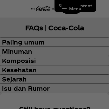
Skip to content
Menu
FAQs | Coca‑Cola
Paling umum
Minuman
Komposisi
Kesehatan
Sejarah
Isu dan Rumor
Still have questions?