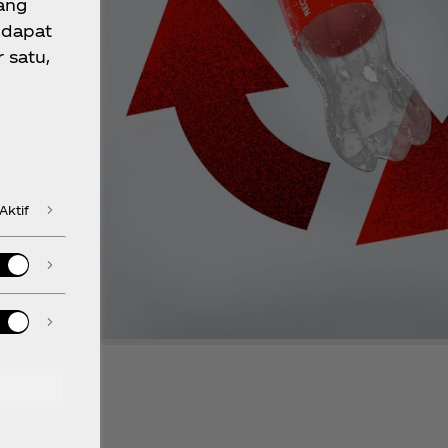
tang
 dapat
 satu,
Aktif