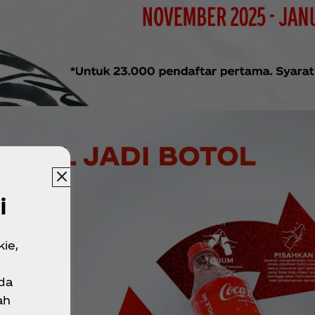
i
ie,
da
ah