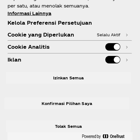
Tentang kami
per satu, atau menolak semuanya.
Informasi Lainnya
Kelola Preferensi Persetujuan
Cookie yang Diperlukan
Selalu Aktif
Perlu bantuan?
Cookie Analitis
Iklan
Legal
Izinkan Semua
Konfirmasi Pilihan Saya
X
Instagram
Youtube
Facebook
Tolak Semua
© 2026 The Coca‑Cola Company. All rights