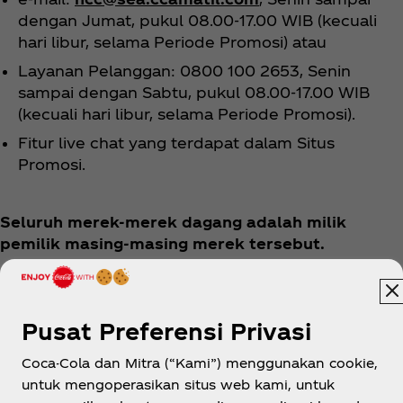
dengan Jumat, pukul 08.00-17.00 WIB (kecuali
hari libur, selama Periode Promosi) atau
Layanan Pelanggan: 0800 100 2653, Senin
sampai dengan Sabtu, pukul 08.00-17.00 WIB
(kecuali hari libur, selama Periode Promosi).
Fitur live chat yang terdapat dalam Situs
Promosi.
Seluruh merek-merek dagang adalah milik
pemilik masing-masing merek tersebut.
Pusat Preferensi Privasi
Coca-Cola dan Mitra (“Kami”) menggunakan cookie,
untuk mengoperasikan situs web kami, untuk