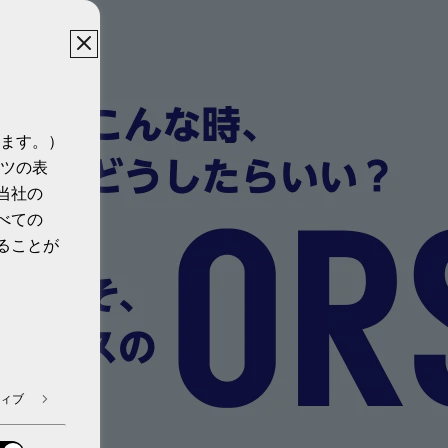
ます。）
ツの表
当社の
べての
ることが
ィブ