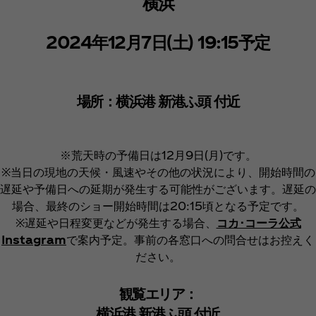
横浜
2024年12月7日(土) 19:15予定
場所：横浜港 新港ふ頭 付近
※荒天時の予備日は12月9日(月)です。
※当日の現地の天候・風速やその他の状況により、開始時間の
遅延や予備日への延期が発生する可能性がございます。遅延の
場合、最終のショー開始時間は20:15頃となる予定です。​
※遅延や日程変更などが発生する場合、
コカ･コーラ公式
Instagram
で案内予定。事前の各窓口への問合せはお控えく
ださい。
観覧エリア：​
横浜港 新港ふ頭 付近​