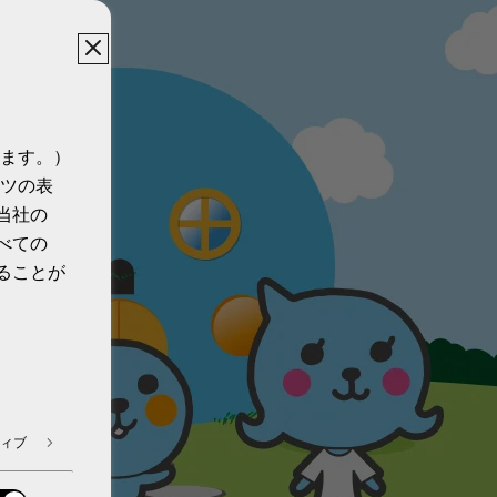
ます。）
ツの表
当社の
べての
ることが
ィブ