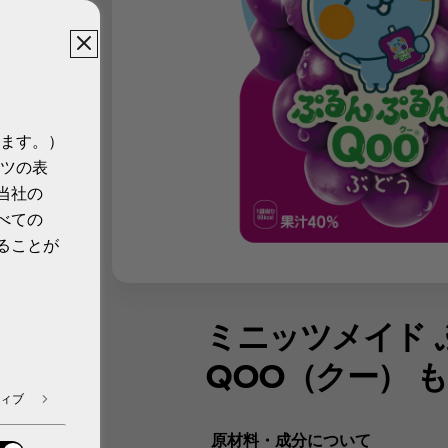
ます。）
ツの表
当社の
べての
ることが
ミニッツメイド 
QOO（クー） 
ィブ
原材料・成分について