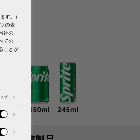
ます。）
ツの表
当社の
べての
ることが
ィブ
関連製品