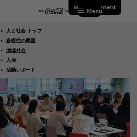
Skip to content
Menu
人と社会 トップ
多様性の尊重
地域社会
人権
活動レポート