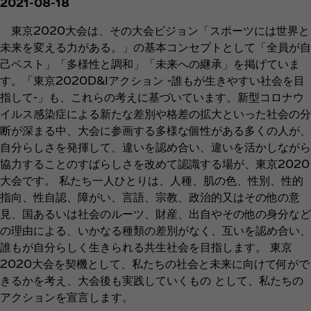
2021-08-18
東京2020大会は、その大会ビジョン「スポーツには世界と
未来を変える力がある。」の基本コンセプトとして「全員が自
己ベスト」「多様性と調和」「未来への継承」を掲げていま
す。「東京2020D&Iアクション -誰もが生きやすい社会を目
指して-」も、これらの考えに基づいています。新型コロナウ
イルス感染症による新たな差別や格差の拡大といった社会の分
断が深まる中、大会に参画する多様な個性がある多くの人が、
自分らしさを発揮して、違いを認め合い、違いを活かしながら
協力することのすばらしさを改めて認識する場が、東京2020
大会です。 私たち一人ひとりは、人種、肌の色、性別、性的
指向、性自認、障がい、言語、宗教、政治的又はその他の意
見、国あるいは社会のルーツ、財産、出自やその他の身分など
の理由による、いかなる種類の差別がなく、互いを認め合い、
誰もが自分らしく生きられる共生社会を目指します。 東京
2020大会を契機として、私たちの社会と未来に向けて何がで
きるかを考え、大会後も実践していくもの として、私たちの
アクションを宣言します。