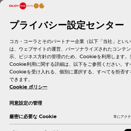
■コカ･コーラシステムのサスティナビリティーへの取り組み
日本コカ･コーラ株式会社と全国5社のボトリング会社などか
プライバシー設定センター
きな変化をもたらすこと。」の事業目的にのっとり、日本が直
に責任を持って取り組みます。2020年には「多様性の尊重
サスティナビリティーフレームワークを策定しました。各領域
コカ・コーラとそのパートナー企業（以下「当社」といい
達成にも貢献してまいります。
は、ウェブサイトの運営、パーソナライズされたコンテン
示、ビジネス方針の管理のため、Cookieを利用します。
詳しい活動内容については、最新のESGレポートをご覧くだ
Cookie利用に関する詳細は、以下をご参照ください。す
www.coca-cola.com/jp/ja/sustainability
Cookieを受け入れる、個別に選択する、すべてを拒否す
できます。
Cookie ポリシー
同意設定の管理
厳密に必要な Cookie
常にアクテ