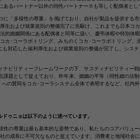
にあるパートナー以外の同性パートナー※も等しく配偶者とし
つに「多様性の尊重」を掲げており、自社が製品を提供する市
厚生および就業規則の整備完了に先駆け、これまでも日本コカ
法的婚姻関係にある配偶者と同等に扱い、慶弔休暇や特別休暇
コカ･コーラボトリング、みちのくコカ･コーラボトリング、
にも対応した福利厚生および就業規則の整備が完了し、システ
ィナビリティーフレームワークの下、サスティナビリティー戦
」は重点課題として捉えており、昨年来、婚姻の平等（同性婚の法
Equality」への賛同をコカ･コーラシステム全体で表明するなど、
ルドゥニョは以下のように述べています。
様性の尊重は最も基本的な姿勢であり、私たちのコアバリュー
社の成長に不可欠なものと捉えています。消費者と地域社会に