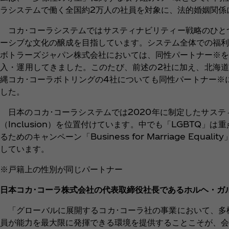
ラシステムで働く全国約2万人の社員を対象に、法的婚姻関係
コカ･コーラシステムではサスティナビリティー戦略のひと
ーシブな文化の醸成を目指しています。システム全体での福利
ボトラーズジャパン株式会社においては、同性パートナー※を
入・運用してきました。このたび、前述の2社に加え、北海道
縄コカ･コーラボトリングの4社についても同性パートナー※
した。
日本のコカ･コーラシステムでは2020年に制定したサステ
（Inclusion）を位置付けています。中でも「LGBTQ
るためのキャンペーン「Business for Marriage 
しています。
※戸籍上の性別が同じパートナー
日本コカ･コーラ株式会社の代表取締役社長であるホルヘ・ガ
「グローバルに展開するコカ･コーラ社の事業において、多
員が能力を最大限に発揮できる環境を提供することこそが、会