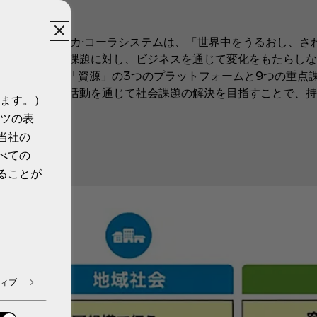
について
ら構成されるコカ·コーラシステムは、「世界中をうるおし、さ
面する重要な課題に対し、ビジネスを通じて変化をもたらしな
」「地域社会」「資源」の3つのプラットフォームと9つの重点
において事業活動を通じて社会課題の解決を目指すことで、持
ます。）
ツの表
当社の
さい。
べての
ることが
ィブ