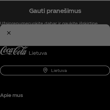
Gauti pranešimus
Užsiprenumeruokite dabar ir gaukite išskirtinę
prieigą prie visko, kas susiję su „Coca‑Cola“!
Pranešti man
Lietuva
Apie mus