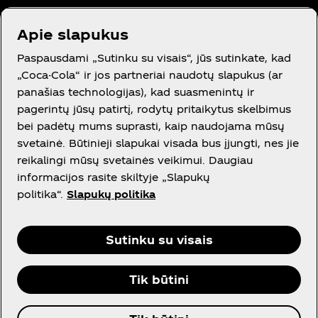
Apie slapukus
Reikia pagalbos?
Paspausdami „Sutinku su visais“, jūs sutinkate, kad
„Coca-Cola“ ir jos partneriai naudotų slapukus (ar
panašias technologijas), kad suasmenintų ir
pagerintų jūsų patirtį, rodytų pritaikytus skelbimus
bei padėtų mums suprasti, kaip naudojama mūsų
Teisinė informacija
svetainė. Būtinieji slapukai visada bus įjungti, nes jie
reikalingi mūsų svetainės veikimui. Daugiau
informacijos rasite skiltyje „Slapukų
politika“.
Slapukų politika
Facebook
Instagram
Youtube
Sutinku su visais
Tik būtini
© 2026 The Coca‑Cola Company. Visos teisės