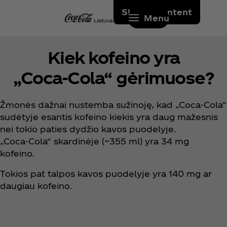
Skip to content
Menu
Kiek kofeino yra
„Coca‑Cola“ gėrimuose?
Žmonės dažnai nustemba sužinoję, kad „Coca‑Cola“
sudėtyje esantis kofeino kiekis yra daug mažesnis
nei tokio paties dydžio kavos puodelyje.
„Coca‑Cola“ skardinėje (~355 ml) yra 34 mg
kofeino.
Tokios pat talpos kavos puodelyje yra 140 mg ar
daugiau kofeino.